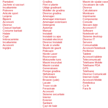
Pantaloni
Gradina
Masini de spalat vase
Jachete si sacouri
Flori si plante
Uscatoare de rufe
Incaltaminte
Utilaje gradinarit
Diverse
Pulovere
Mobilier de gradina
Calculatoare
Articole sport
Diverse gradina
Monitoare
Lenjerie
Amenajari
Imprimante
Bijuterii
Amenajari interioare
Componente
Accesorii
Amenajari exterioare
Console
Diverse
Detergenti
Stocare date
Ceasuri barbati
Automat
Accesorii IT
Costume barbati
Manual
Software
Halate
Instalatii
Notebook-uri
Copii
Instalatii cu apa
Sisteme desktop
Imbracaminte
Instalatii electrice
Diverse IT
Incaltaminte
Diverse Instalatii
Servere
Accesorii
Scule si unelte
Consumabile
Ingrijire
Masini de gaurit
Accesorii Notebook
Polizoare
Periferice
Nivele Laser
Tablete
Rezervoare
Accesorii tablete
Motounelte tuns
Telecomunicatii
Masini insurubat
Telefoane Mobile
Masini curatat
Telefoane PDA
Generatoare
GPS
Pompe gradina
Telefoane
Slefuitoare
Diverse Comunicatii
Chei inelare
Internet mobil
Broaste (yale)
Accesorii Mobile
Lacate
Retelistica
Truse scule
Cu fir
Ferastraie
Fara fir
Accesorii
Sisteme securitate
Interior
Exterior
Sanitare
Cazi de baie