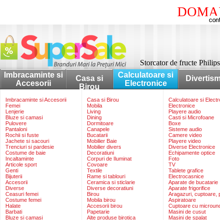
DOMAI
Storcator de fructe Phil
Imbracaminte si
Calculatoare si
Casa si
Divertis
Accesorii
Electronice
Birou
Imbracaminte si Accesorii
Casa si Birou
Calculatoare si Elect
Femei
Mobila
Electronice
Lenjerie
Living
Playere audio
Bluze si camasi
Dining
Casti si Microfoane
Pulovere
Dormitoare
Boxe
Pantaloni
Canapele
Sisteme audio
Rochii si fuste
Bucatarii
Camere video
Jachete si sacouri
Mobilier Baie
Playere video
Trenciuri si pardesie
Mobilier divers
Diverse Electronice
Costume de baie
Decoratiuni
Echipamente optice
Incaltaminte
Corpuri de Iluminat
Foto
Articole sport
Covoare
TV
Genti
Textile
Tablete grafice
Bijuterii
Rame si tablouri
Electrocasnice
Accesorii
Ceramica si sticlarie
Aparate de bucatarie
Diverse
Diverse decoratiuni
Aparate frigorifice
Ceasuri femei
Birou
Aragazuri, cuptoare, p
Costume femei
Mobila birou
Aspiratoare
Halate
Accesorii birou
Cuptoare cu microun
Barbati
Papetarie
Masini de cusut
Bluze si camasi
Alte produse birotica
Masini de spalat