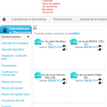
Chiuvete
Vase de toaleta
Accesorii bai
Bucatarie
Accesorii
Calculatoare si Electronice
Electrocasnice
Aparate de bucatarie
Calculatoare
si Electronice
Promotii similare adaugate de
evoMAG
Electrocasnice
Prajitor de paine Moulinex
Masina de tocat ARDES 7450,
promo
promo
Aparate de bucatarie
LT1...
20...
0
0
126.27
RON
403.00
RON
126.27
403.00
Aparate frigorifice
0
0
Aragazuri, cuptoare,
plite
Aspiratoare
Cuptoare cu
microunde
Masina de tocat Heinner
Robot de bucatarie Philips
promo
promo
MGL12B...
HR...
0
0
210.65
RON
759.39
RON
210.65
759.39
Masini de cusut
0
0
Masini de spalat
Masini de spalat vase
Uscatoare de rufe
Diverse