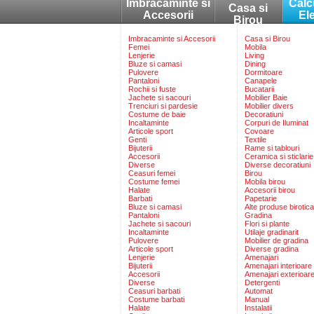
Imbracaminte si
Calc
Casa si
Accesorii
El
Birou
Imbracaminte si Accesorii
Casa si Birou
Femei
Mobila
Lenjerie
Living
Bluze si camasi
Dining
Pulovere
Dormitoare
Pantaloni
Canapele
Rochii si fuste
Bucatarii
Jachete si sacouri
Mobilier Baie
Trenciuri si pardesie
Mobilier divers
Costume de baie
Decoratiuni
Incaltaminte
Corpuri de Iluminat
Articole sport
Covoare
Genti
Textile
Bijuterii
Rame si tablouri
Accesorii
Ceramica si sticlarie
Diverse
Diverse decoratiuni
Ceasuri femei
Birou
Costume femei
Mobila birou
Halate
Accesorii birou
Barbati
Papetarie
Bluze si camasi
Alte produse birotica
Pantaloni
Gradina
Jachete si sacouri
Flori si plante
Incaltaminte
Utilaje gradinarit
Pulovere
Mobilier de gradina
Articole sport
Diverse gradina
Lenjerie
Amenajari
Bijuterii
Amenajari interioare
Accesorii
Amenajari exterioar
Diverse
Detergenti
Ceasuri barbati
Automat
Costume barbati
Manual
Halate
Instalatii