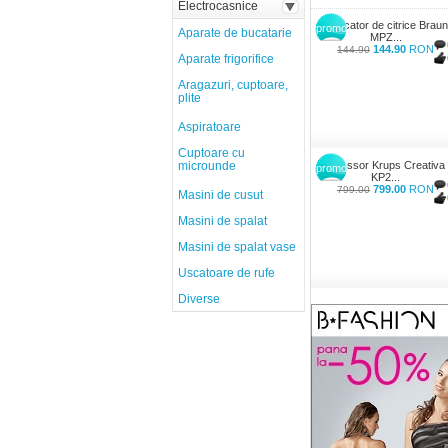
Electrocasnice
Storcator de citrice Braun
promo
Aparate de bucatarie
MPZ...
144.90
RON
144.90
Aparate frigorifice
Aragazuri, cuptoare,
plite
Aspiratoare
Cuptoare cu
microunde
Espressor Krups Creativa
promo
KP2...
799.00
RON
799.00
Masini de cusut
Masini de spalat
Masini de spalat vase
Uscatoare de rufe
Diverse