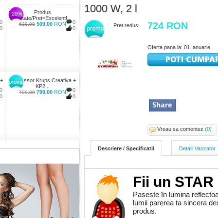
1000 W, 2 l
Produs
-20%
Calitate/Pret=Excelent!...
0
0
724 RON
509.00
RON
639.00
Pret redus:
promo
0
0
Oferta pana la: 01 Ianuarie
 +
Espressor Krups Creativa +
promo
KP2...
0
0
799.00
RON
799.00
0
0
Vreau sa comentez
(0)
Descriere / Specificatii
Detalii Vanzator
Fii un STAR
Paseste în lumina reflectoa
lumii parerea ta sincera d
produs.