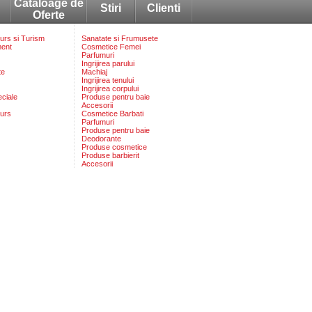
Cataloage de
Stiri
Clienti
Oferte
rs si Turism
Sanatate si Frumusete
ment
Cosmetice Femei
Parfumuri
Ingrijirea parului
te
Machiaj
Ingrijirea tenului
Ingrijirea corpului
eciale
Produse pentru baie
Accesorii
urs
Cosmetice Barbati
Parfumuri
Produse pentru baie
Deodorante
Produse cosmetice
Produse barbierit
Accesorii