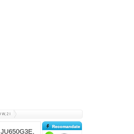
 W, 2 l
Recomandate
ex JU650G3E,