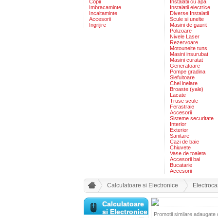
Copii
Instalatii cu apa
Imbracaminte
Instalatii electrice
Incaltaminte
Diverse Instalatii
Accesorii
Scule si unelte
Ingrijire
Masini de gaurit
Polizoare
Nivele Laser
Rezervoare
Motounelte tuns
Masini insurubat
Masini curatat
Generatoare
Pompe gradina
Slefuitoare
Chei inelare
Broaste (yale)
Lacate
Truse scule
Ferastraie
Accesorii
Sisteme securitate
Interior
Exterior
Sanitare
Cazi de baie
Chiuvete
Vase de toaleta
Accesorii bai
Bucatarie
Accesorii
Calculatoare si Electronice
Electroca
Calculatoare
si Electronice
Promotii similare adaugate