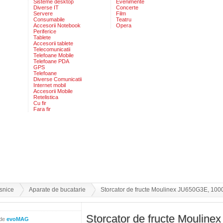
Sisteme desktop
Evenimente
Diverse IT
Concerte
Servere
Film
Consumabile
Teatru
Accesorii Notebook
Opera
Periferice
Tablete
Accesorii tablete
Telecomunicatii
Telefoane Mobile
Telefoane PDA
GPS
Telefoane
Diverse Comunicatii
Internet mobil
Accesorii Mobile
Retelistica
Cu fir
Fara fir
snice
Aparate de bucatarie
Storcator de fructe Moulinex JU650G3E, 1000
Storcator de fructe Moulin
 de
evoMAG