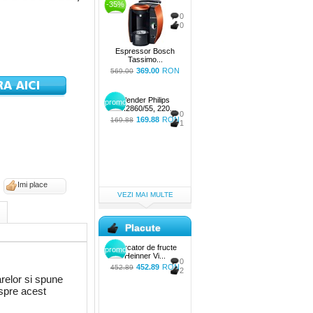
-35%
0
0
Espressor Bosch
Tassimo...
369.00
RON
569.00
Blender Philips
promo
HR2860/55, 220...
0
169.88
RON
169.88
1
Imi place
VEZI MAI MULTE
Placute
Storcator de fructe
promo
Heinner Vi...
0
452.89
RON
452.89
2
relor si spune
espre acest