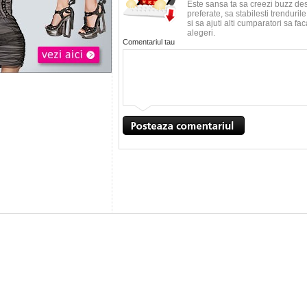
Este sansa ta sa creezi buzz de
preferate, sa stabilesti trenduri
si sa ajuti alti cumparatori sa f
alegeri.
Comentariul tau