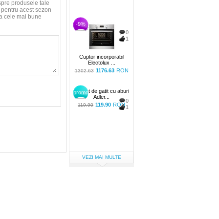
spre produsele tale
le pentru acest sezon
aca cele mai bune
-9%
0
1
Cuptor incorporabil
Electolux ...
1176.63
RON
1302.63
Aparat de gatit cu aburi
promo
Adler...
0
119.90
RON
119.90
1
VEZI MAI MULTE