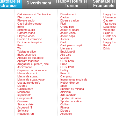
ulatoare si
Happy Hours si
Sanatate si
Divertisment
ectronice
Turism
Frumusete
Calculatoare si Electronice
Divertisment
Happy Hou
Electronice
Cadouri
Ultim mo
Playere audio
Diverse cadouri
Cazare
Casti si Microfoane
Flori
Transport
Boxe
Oferte flori
Last minu
Sisteme audio
Jocuri si jucarii
Weekend
Camere video
Jocuri video
Sejururi
Playere video
Jocuri copii
Oferte sp
Diverse Electronice
Jucarii
Vacante
Echipamente optice
Carti
Happy Ho
Foto
Carti pentru copii
Food
TV
Literatura
Drink
Tablete grafice
Enciclopedii
Electrocasnice
Alte carti
Aparate de bucatarie
Muzica
Aparate frigorifice
CD si DVD
Aragazuri, cuptoare, plite
Filme
Aspiratoare
CD si DVD
Cuptoare cu microunde
Hobby
Masini de cusut
Pescuit
Masini de spalat
Camping
Masini de spalat vase
Instrumente muzicale
Uscatoare de rufe
Hobby diverse
Diverse
Sport
Calculatoare
Sporturi cu mingea
Monitoare
Alpinism
Imprimante
Arte martiale
Componente
Sporturi de iarna
e
Console
Sporturi acvatice
Stocare date
Ciclism
Accesorii IT
Fitness
Software
Diverse
Notebook-uri
Accesorii