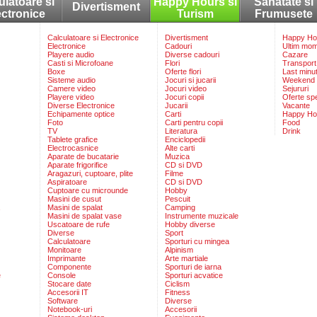
ulatoare si
Happy Hours si
Sanatate si
Divertisment
ectronice
Turism
Frumusete
Calculatoare si Electronice
Divertisment
Happy Hou
Electronice
Cadouri
Ultim mo
Playere audio
Diverse cadouri
Cazare
Casti si Microfoane
Flori
Transport
Boxe
Oferte flori
Last minu
Sisteme audio
Jocuri si jucarii
Weekend
Camere video
Jocuri video
Sejururi
Playere video
Jocuri copii
Oferte sp
Diverse Electronice
Jucarii
Vacante
Echipamente optice
Carti
Happy Ho
Foto
Carti pentru copii
Food
TV
Literatura
Drink
Tablete grafice
Enciclopedii
Electrocasnice
Alte carti
Aparate de bucatarie
Muzica
Aparate frigorifice
CD si DVD
Aragazuri, cuptoare, plite
Filme
Aspiratoare
CD si DVD
Cuptoare cu microunde
Hobby
Masini de cusut
Pescuit
Masini de spalat
Camping
Masini de spalat vase
Instrumente muzicale
Uscatoare de rufe
Hobby diverse
Diverse
Sport
Calculatoare
Sporturi cu mingea
Monitoare
Alpinism
Imprimante
Arte martiale
Componente
Sporturi de iarna
e
Console
Sporturi acvatice
Stocare date
Ciclism
Accesorii IT
Fitness
Software
Diverse
Notebook-uri
Accesorii