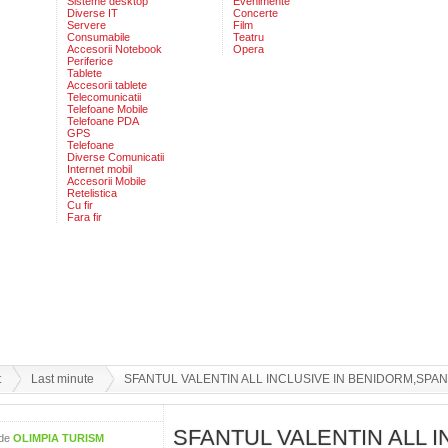
Sisteme desktop
Evenimente
Diverse IT
Concerte
Servere
Film
Consumabile
Teatru
Accesorii Notebook
Opera
Periferice
Tablete
Accesorii tablete
Telecomunicatii
Telefoane Mobile
Telefoane PDA
GPS
Telefoane
Diverse Comunicatii
Internet mobil
Accesorii Mobile
Retelistica
Cu fir
Fara fir
t
Last minute
SFANTUL VALENTIN ALL INCLUSIVE IN BENIDORM,SPANI
SFANTUL VALENTIN ALL 
 de
OLIMPIA TURISM