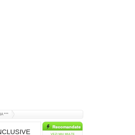
A ***
Recomandate
INCLUSIVE
VEZI MAI MULTE