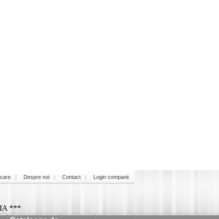
icare
Despre noi
Contact
Login companii
A ***