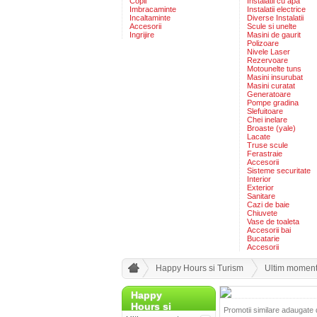
Copii
Instalatii cu apa
Imbracaminte
Instalatii electrice
Incaltaminte
Diverse Instalatii
Accesorii
Scule si unelte
Ingrijire
Masini de gaurit
Polizoare
Nivele Laser
Rezervoare
Motounelte tuns
Masini insurubat
Masini curatat
Generatoare
Pompe gradina
Slefuitoare
Chei inelare
Broaste (yale)
Lacate
Truse scule
Ferastraie
Accesorii
Sisteme securitate
Interior
Exterior
Sanitare
Cazi de baie
Chiuvete
Vase de toaleta
Accesorii bai
Bucatarie
Accesorii
Happy Hours si Turism
Ultim momen
Happy
Hours si
Promotii similare adaugate