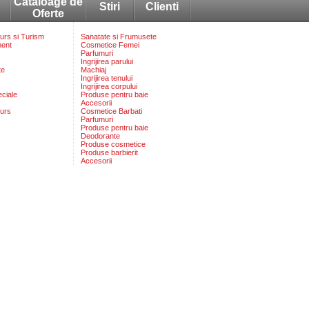
Cataloage de
Stiri
Clienti
Oferte
rs si Turism
Sanatate si Frumusete
ment
Cosmetice Femei
Parfumuri
Ingrijirea parului
te
Machiaj
Ingrijirea tenului
Ingrijirea corpului
eciale
Produse pentru baie
Accesorii
urs
Cosmetice Barbati
Parfumuri
Produse pentru baie
Deodorante
Produse cosmetice
Produse barbierit
Accesorii