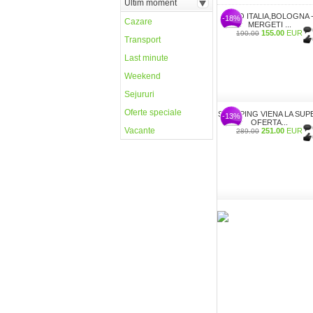
Ultim moment
CIAO ITALIA,BOLOGNA 
-18%
Cazare
MERGETI ...
155.00
EUR
190.00
Transport
Last minute
Weekend
Sejururi
Oferte speciale
SHOPPING VIENA LA SUP
-13%
OFERTA...
Vacante
251.00
EUR
289.00