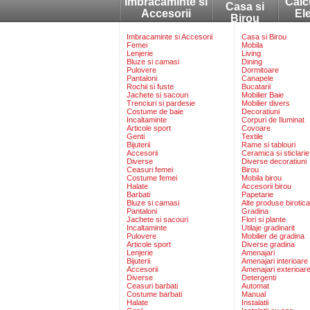
Imbracaminte si
Calc
Casa si
Accesorii
El
Birou
Imbracaminte si Accesorii
Casa si Birou
Femei
Mobila
Lenjerie
Living
Bluze si camasi
Dining
Pulovere
Dormitoare
Pantaloni
Canapele
Rochii si fuste
Bucatarii
Jachete si sacouri
Mobilier Baie
Trenciuri si pardesie
Mobilier divers
Costume de baie
Decoratiuni
Incaltaminte
Corpuri de Iluminat
Articole sport
Covoare
Genti
Textile
Bijuterii
Rame si tablouri
Accesorii
Ceramica si sticlarie
Diverse
Diverse decoratiuni
Ceasuri femei
Birou
Costume femei
Mobila birou
Halate
Accesorii birou
Barbati
Papetarie
Bluze si camasi
Alte produse birotica
Pantaloni
Gradina
Jachete si sacouri
Flori si plante
Incaltaminte
Utilaje gradinarit
Pulovere
Mobilier de gradina
Articole sport
Diverse gradina
Lenjerie
Amenajari
Bijuterii
Amenajari interioare
Accesorii
Amenajari exterioar
Diverse
Detergenti
Ceasuri barbati
Automat
Costume barbati
Manual
Halate
Instalatii