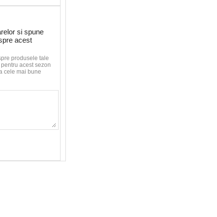
relor si spune
espre acest
spre produsele tale
le pentru acest sezon
aca cele mai bune