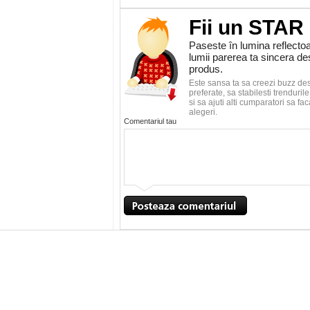
Fii un STAR
Paseste în lumina reflectoa
lumii parerea ta sincera d
produs.
Este sansa ta sa creezi buzz de
preferate, sa stabilesti trenduri
si sa ajuti alti cumparatori sa f
alegeri.
Comentariul tau