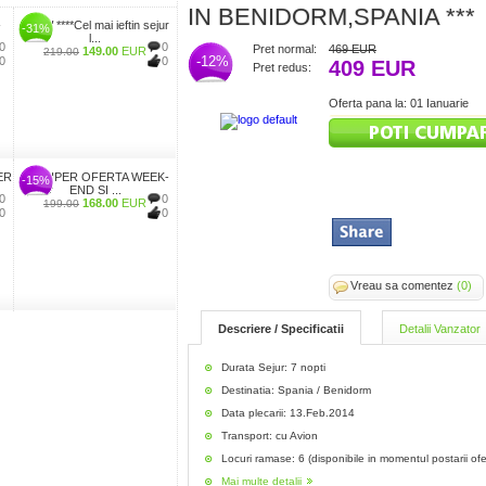
IN BENIDORM,SPANIA ***
-
WOW ****Cel mai ieftin sejur
-31%
l...
0
0
Pret normal:
469 EUR
149.00
EUR
219.00
-12%
0
0
409 EUR
Pret redus:
Oferta pana la: 01 Ianuarie
ER
****SUPER OFERTA WEEK-
-15%
END SI ...
0
0
168.00
EUR
199.00
0
0
Vreau sa comentez
(0)
Descriere / Specificatii
Detalii Vanzator
Durata Sejur: 7 nopti
Destinatia: Spania / Benidorm
Data plecarii: 13.Feb.2014
Transport: cu Avion
Locuri ramase: 6 (disponibile in momentul postarii ofe
Mai multe detalii