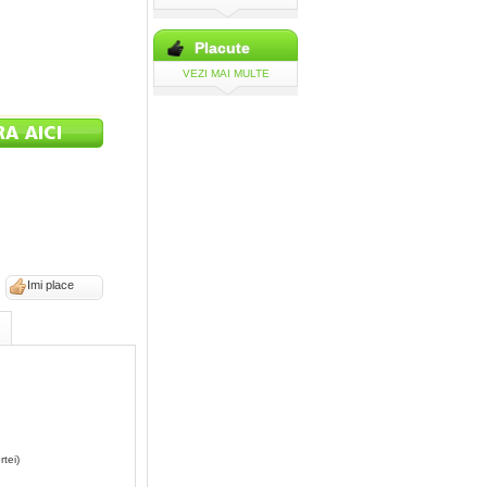
Placute
VEZI MAI MULTE
Imi place
rtei)