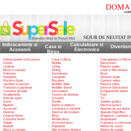
DOMAI
SEJUR DE NEUITAT IN
Imbracaminte si
Calculatoare si
Casa si
Divertis
Accesorii
Electronice
Birou
Imbracaminte si Accesorii
Casa si Birou
Calculatoare si Elect
Femei
Mobila
Electronice
Lenjerie
Living
Playere audio
Bluze si camasi
Dining
Casti si Microfoane
Pulovere
Dormitoare
Boxe
Pantaloni
Canapele
Sisteme audio
Rochii si fuste
Bucatarii
Camere video
Jachete si sacouri
Mobilier Baie
Playere video
Trenciuri si pardesie
Mobilier divers
Diverse Electronice
Costume de baie
Decoratiuni
Echipamente optice
Incaltaminte
Corpuri de Iluminat
Foto
Articole sport
Covoare
TV
Genti
Textile
Tablete grafice
Bijuterii
Rame si tablouri
Electrocasnice
Accesorii
Ceramica si sticlarie
Aparate de bucatarie
Diverse
Diverse decoratiuni
Aparate frigorifice
Ceasuri femei
Birou
Aragazuri, cuptoare, p
Costume femei
Mobila birou
Aspiratoare
Halate
Accesorii birou
Cuptoare cu microun
Barbati
Papetarie
Masini de cusut
Bluze si camasi
Alte produse birotica
Masini de spalat