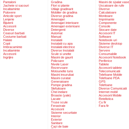
Pantaloni
Gradina
Masini de spalat vase
Jachete si sacouri
Flori si plante
Uscatoare de rufe
Incaltaminte
Utilaje gradinarit
Diverse
Pulovere
Mobilier de gradina
Calculatoare
Articole sport
Diverse gradina
Monitoare
Lenjerie
Amenajari
Imprimante
Bijuterii
Amenajari interioare
Componente
Accesorii
Amenajari exterioare
Console
Diverse
Detergenti
Stocare date
Ceasuri barbati
Automat
Accesorii IT
Costume barbati
Manual
Software
Halate
Instalatii
Notebook-uri
Copii
Instalatii cu apa
Sisteme desktop
Imbracaminte
Instalatii electrice
Diverse IT
Incaltaminte
Diverse Instalatii
Servere
Accesorii
Scule si unelte
Consumabile
Ingrijire
Masini de gaurit
Accesorii Notebook
Polizoare
Periferice
Nivele Laser
Tablete
Rezervoare
Accesorii tablete
Motounelte tuns
Telecomunicatii
Masini insurubat
Telefoane Mobile
Masini curatat
Telefoane PDA
Generatoare
GPS
Pompe gradina
Telefoane
Slefuitoare
Diverse Comunicatii
Chei inelare
Internet mobil
Broaste (yale)
Accesorii Mobile
Lacate
Retelistica
Truse scule
Cu fir
Ferastraie
Fara fir
Accesorii
Sisteme securitate
Interior
Exterior
Sanitare
Cazi de baie