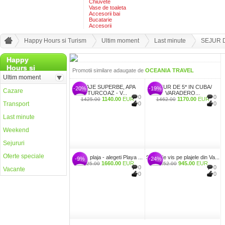
Chiuvete
Vase de toaleta
Accesorii bai
Bucatarie
Accesorii
Happy Hours si Turism
Ultim moment
Last minute
SEJUR D
Happy
Hours si
Promotii similare adaugate de
OCEANIA TRAVEL
Ultim moment
PLAJE SUPERBE, APA
SEJUR DE 5* IN CUBA/
-20%
-19%
Cazare
TURCOAZ - V...
VARADERO...
0
0
1140.00
EUR
1170.00
EUR
1425.00
1462.00
Transport
0
0
Last minute
Weekend
Sejururi
Oferte speciale
Soare, plaja - alegeti Playa ...
Sejur de vis pe plajele din Va...
-9%
-24%
1660.00
EUR
945.00
EUR
1825.00
1252.00
0
0
Vacante
0
0