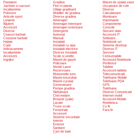
Pantaloni
Gradina
Masini de spalat vase
Jachete si sacouri
Flori si plante
Uscatoare de rufe
Incaltaminte
Utilaje gradinarit
Diverse
Pulovere
Mobilier de gradina
Calculatoare
Articole sport
Diverse gradina
Monitoare
Lenjerie
Amenajari
Imprimante
Bijuterii
Amenajari interioare
Componente
Accesorii
Amenajari exterioare
Console
Diverse
Detergenti
Stocare date
Ceasuri barbati
Automat
Accesorii IT
Costume barbati
Manual
Software
Halate
Instalatii
Notebook-uri
Copii
Instalatii cu apa
Sisteme desktop
Imbracaminte
Instalatii electrice
Diverse IT
Incaltaminte
Diverse Instalatii
Servere
Accesorii
Scule si unelte
Consumabile
Ingrijire
Masini de gaurit
Accesorii Notebook
Polizoare
Periferice
Nivele Laser
Tablete
Rezervoare
Accesorii tablete
Motounelte tuns
Telecomunicatii
Masini insurubat
Telefoane Mobile
Masini curatat
Telefoane PDA
Generatoare
GPS
Pompe gradina
Telefoane
Slefuitoare
Diverse Comunicatii
Chei inelare
Internet mobil
Broaste (yale)
Accesorii Mobile
Lacate
Retelistica
Truse scule
Cu fir
Ferastraie
Fara fir
Accesorii
Sisteme securitate
Interior
Exterior
Sanitare
Cazi de baie