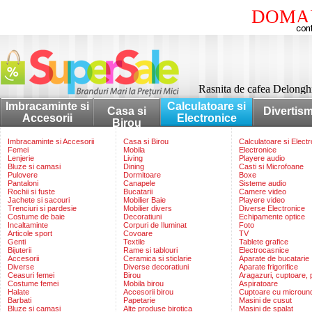
DOMAI
Rasnita de cafea Delong
Imbracaminte si
Calculatoare si
Casa si
Divertis
Accesorii
Electronice
Birou
Imbracaminte si Accesorii
Casa si Birou
Calculatoare si Elect
Femei
Mobila
Electronice
Lenjerie
Living
Playere audio
Bluze si camasi
Dining
Casti si Microfoane
Pulovere
Dormitoare
Boxe
Pantaloni
Canapele
Sisteme audio
Rochii si fuste
Bucatarii
Camere video
Jachete si sacouri
Mobilier Baie
Playere video
Trenciuri si pardesie
Mobilier divers
Diverse Electronice
Costume de baie
Decoratiuni
Echipamente optice
Incaltaminte
Corpuri de Iluminat
Foto
Articole sport
Covoare
TV
Genti
Textile
Tablete grafice
Bijuterii
Rame si tablouri
Electrocasnice
Accesorii
Ceramica si sticlarie
Aparate de bucatarie
Diverse
Diverse decoratiuni
Aparate frigorifice
Ceasuri femei
Birou
Aragazuri, cuptoare, p
Costume femei
Mobila birou
Aspiratoare
Halate
Accesorii birou
Cuptoare cu microun
Barbati
Papetarie
Masini de cusut
Bluze si camasi
Alte produse birotica
Masini de spalat