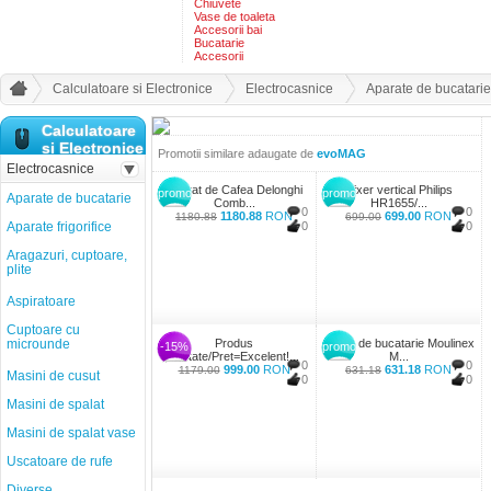
Chiuvete
Vase de toaleta
Accesorii bai
Bucatarie
Accesorii
Calculatoare si Electronice
Electrocasnice
Aparate de bucatarie
Calculatoare
si Electronice
Promotii similare adaugate de
evoMAG
Electrocasnice
Aparat de Cafea Delonghi
Mixer vertical Philips
promo
promo
Aparate de bucatarie
Comb...
HR1655/...
0
0
1180.88
RON
699.00
RON
1180.88
699.00
Aparate frigorifice
0
0
Aragazuri, cuptoare,
plite
Aspiratoare
Cuptoare cu
microunde
Produs
Robot de bucatarie Moulinex
-15%
promo
Calitate/Pret=Excelent!...
M...
0
0
999.00
RON
631.18
RON
1179.00
631.18
Masini de cusut
0
0
Masini de spalat
Masini de spalat vase
Uscatoare de rufe
Diverse