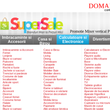
DOMAI
Promotie Mixer vertical 
Imbracaminte si
Calculatoare si
Casa si
Divertis
Accesorii
Electronice
Birou
Imbracaminte si Accesorii
Casa si Birou
Calculatoare si Elect
Femei
Mobila
Electronice
Lenjerie
Living
Playere audio
Bluze si camasi
Dining
Casti si Microfoane
Pulovere
Dormitoare
Boxe
Pantaloni
Canapele
Sisteme audio
Rochii si fuste
Bucatarii
Camere video
Jachete si sacouri
Mobilier Baie
Playere video
Trenciuri si pardesie
Mobilier divers
Diverse Electronice
Costume de baie
Decoratiuni
Echipamente optice
Incaltaminte
Corpuri de Iluminat
Foto
Articole sport
Covoare
TV
Genti
Textile
Tablete grafice
Bijuterii
Rame si tablouri
Electrocasnice
Accesorii
Ceramica si sticlarie
Aparate de bucatarie
Diverse
Diverse decoratiuni
Aparate frigorifice
Ceasuri femei
Birou
Aragazuri, cuptoare, p
Costume femei
Mobila birou
Aspiratoare
Halate
Accesorii birou
Cuptoare cu microun
Barbati
Papetarie
Masini de cusut
Bluze si camasi
Alte produse birotica
Masini de spalat