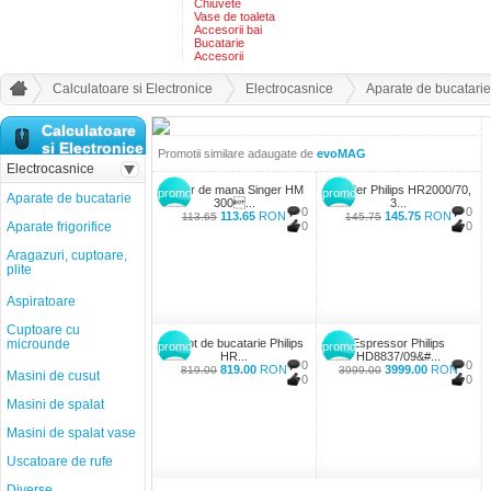
Chiuvete
Vase de toaleta
Accesorii bai
Bucatarie
Accesorii
Calculatoare si Electronice
Electrocasnice
Aparate de bucatarie
Calculatoare
si Electronice
Promotii similare adaugate de
evoMAG
Electrocasnice
Mixer de mana Singer HM
Blender Philips HR2000/70,
promo
promo
Aparate de bucatarie
300...
3...
0
0
113.65
RON
145.75
RON
113.65
145.75
Aparate frigorifice
0
0
Aragazuri, cuptoare,
plite
Aspiratoare
Cuptoare cu
microunde
Robot de bucatarie Philips
Espressor Philips
promo
promo
HR...
HD8837/09&#...
0
0
819.00
RON
3999.00
RON
819.00
3999.00
Masini de cusut
0
0
Masini de spalat
Masini de spalat vase
Uscatoare de rufe
Diverse