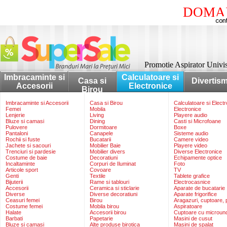
DOMAI
Promotie Aspirator Univ
Imbracaminte si
Calculatoare si
Casa si
Divertis
Accesorii
Electronice
Birou
Imbracaminte si Accesorii
Casa si Birou
Calculatoare si Elect
Femei
Mobila
Electronice
Lenjerie
Living
Playere audio
Bluze si camasi
Dining
Casti si Microfoane
Pulovere
Dormitoare
Boxe
Pantaloni
Canapele
Sisteme audio
Rochii si fuste
Bucatarii
Camere video
Jachete si sacouri
Mobilier Baie
Playere video
Trenciuri si pardesie
Mobilier divers
Diverse Electronice
Costume de baie
Decoratiuni
Echipamente optice
Incaltaminte
Corpuri de Iluminat
Foto
Articole sport
Covoare
TV
Genti
Textile
Tablete grafice
Bijuterii
Rame si tablouri
Electrocasnice
Accesorii
Ceramica si sticlarie
Aparate de bucatarie
Diverse
Diverse decoratiuni
Aparate frigorifice
Ceasuri femei
Birou
Aragazuri, cuptoare, p
Costume femei
Mobila birou
Aspiratoare
Halate
Accesorii birou
Cuptoare cu microun
Barbati
Papetarie
Masini de cusut
Bluze si camasi
Alte produse birotica
Masini de spalat