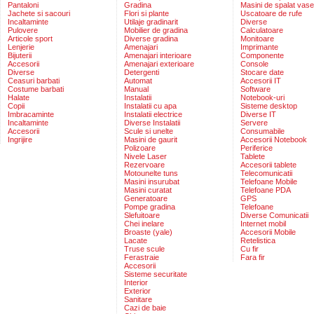
Pantaloni
Gradina
Masini de spalat vase
Jachete si sacouri
Flori si plante
Uscatoare de rufe
Incaltaminte
Utilaje gradinarit
Diverse
Pulovere
Mobilier de gradina
Calculatoare
Articole sport
Diverse gradina
Monitoare
Lenjerie
Amenajari
Imprimante
Bijuterii
Amenajari interioare
Componente
Accesorii
Amenajari exterioare
Console
Diverse
Detergenti
Stocare date
Ceasuri barbati
Automat
Accesorii IT
Costume barbati
Manual
Software
Halate
Instalatii
Notebook-uri
Copii
Instalatii cu apa
Sisteme desktop
Imbracaminte
Instalatii electrice
Diverse IT
Incaltaminte
Diverse Instalatii
Servere
Accesorii
Scule si unelte
Consumabile
Ingrijire
Masini de gaurit
Accesorii Notebook
Polizoare
Periferice
Nivele Laser
Tablete
Rezervoare
Accesorii tablete
Motounelte tuns
Telecomunicatii
Masini insurubat
Telefoane Mobile
Masini curatat
Telefoane PDA
Generatoare
GPS
Pompe gradina
Telefoane
Slefuitoare
Diverse Comunicatii
Chei inelare
Internet mobil
Broaste (yale)
Accesorii Mobile
Lacate
Retelistica
Truse scule
Cu fir
Ferastraie
Fara fir
Accesorii
Sisteme securitate
Interior
Exterior
Sanitare
Cazi de baie