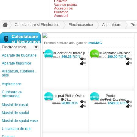
Chiuvete
Vase de toaleta
Accesorii bai
Bucatarie
Accesorii
Calculatoare si Electronice
Electrocasnice
Aspiratoare
Pro
Calculatoare
si Electronice
Promotii similare adaugate de
evoMAG
Electrocasnice
Aspirator Zelmer cu filtrare p...
Promotie Aspirator Univision ...
promo
-30%
Aparate de bucatarie
866.36
RON
199.00
RON
866.36
285.00
0
0
Aparate frigorifice
0
0
Aragazuri, cuptoare,
plite
Aspiratoare
Cuptoare cu
microunde
Sac de praf Philips Oslo+
Produs
promo
promo
HR69...
Calitate/Pret=Excelent!...
0
0
28.00
RON
1249.00
RON
28.00
1249.00
Masini de cusut
0
0
Masini de spalat
Masini de spalat vase
Uscatoare de rufe
Diverse