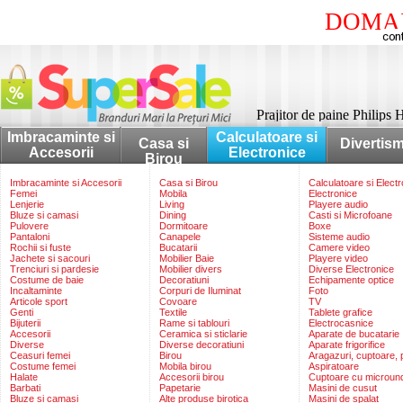
DOMAI
Prajitor de paine Philips
Imbracaminte si
Calculatoare si
Casa si
Divertis
Accesorii
Electronice
Birou
Imbracaminte si Accesorii
Casa si Birou
Calculatoare si Elect
Femei
Mobila
Electronice
Lenjerie
Living
Playere audio
Bluze si camasi
Dining
Casti si Microfoane
Pulovere
Dormitoare
Boxe
Pantaloni
Canapele
Sisteme audio
Rochii si fuste
Bucatarii
Camere video
Jachete si sacouri
Mobilier Baie
Playere video
Trenciuri si pardesie
Mobilier divers
Diverse Electronice
Costume de baie
Decoratiuni
Echipamente optice
Incaltaminte
Corpuri de Iluminat
Foto
Articole sport
Covoare
TV
Genti
Textile
Tablete grafice
Bijuterii
Rame si tablouri
Electrocasnice
Accesorii
Ceramica si sticlarie
Aparate de bucatarie
Diverse
Diverse decoratiuni
Aparate frigorifice
Ceasuri femei
Birou
Aragazuri, cuptoare, p
Costume femei
Mobila birou
Aspiratoare
Halate
Accesorii birou
Cuptoare cu microun
Barbati
Papetarie
Masini de cusut
Bluze si camasi
Alte produse birotica
Masini de spalat