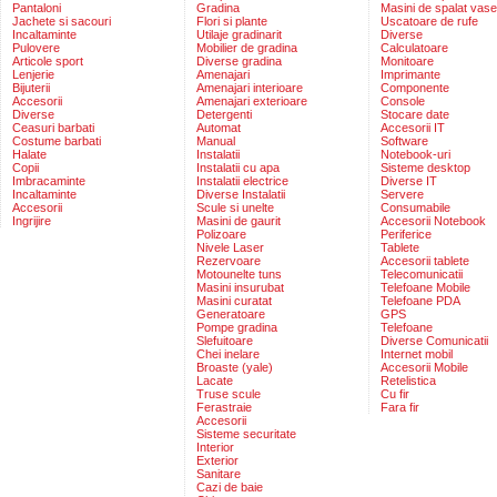
Pantaloni
Gradina
Masini de spalat vase
Jachete si sacouri
Flori si plante
Uscatoare de rufe
Incaltaminte
Utilaje gradinarit
Diverse
Pulovere
Mobilier de gradina
Calculatoare
Articole sport
Diverse gradina
Monitoare
Lenjerie
Amenajari
Imprimante
Bijuterii
Amenajari interioare
Componente
Accesorii
Amenajari exterioare
Console
Diverse
Detergenti
Stocare date
Ceasuri barbati
Automat
Accesorii IT
Costume barbati
Manual
Software
Halate
Instalatii
Notebook-uri
Copii
Instalatii cu apa
Sisteme desktop
Imbracaminte
Instalatii electrice
Diverse IT
Incaltaminte
Diverse Instalatii
Servere
Accesorii
Scule si unelte
Consumabile
Ingrijire
Masini de gaurit
Accesorii Notebook
Polizoare
Periferice
Nivele Laser
Tablete
Rezervoare
Accesorii tablete
Motounelte tuns
Telecomunicatii
Masini insurubat
Telefoane Mobile
Masini curatat
Telefoane PDA
Generatoare
GPS
Pompe gradina
Telefoane
Slefuitoare
Diverse Comunicatii
Chei inelare
Internet mobil
Broaste (yale)
Accesorii Mobile
Lacate
Retelistica
Truse scule
Cu fir
Ferastraie
Fara fir
Accesorii
Sisteme securitate
Interior
Exterior
Sanitare
Cazi de baie