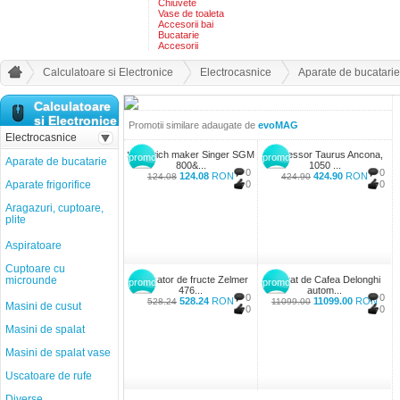
Chiuvete
Vase de toaleta
Accesorii bai
Bucatarie
Accesorii
Calculatoare si Electronice
Electrocasnice
Aparate de bucatarie
Calculatoare
si Electronice
Promotii similare adaugate de
evoMAG
Electrocasnice
Sandwich maker Singer SGM
Espressor Taurus Ancona,
promo
promo
Aparate de bucatarie
800&...
1050 ...
0
0
124.08
RON
424.90
RON
124.08
424.90
Aparate frigorifice
0
0
Aragazuri, cuptoare,
plite
Aspiratoare
Cuptoare cu
microunde
Storcator de fructe Zelmer
Aparat de Cafea Delonghi
promo
promo
476...
autom...
0
0
528.24
RON
11099.00
RON
528.24
11099.00
Masini de cusut
0
0
Masini de spalat
Masini de spalat vase
Uscatoare de rufe
Diverse