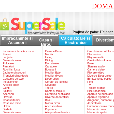
DOMAI
Prajitor de paine Heinner
Imbracaminte si
Calculatoare si
Casa si
Divertis
Accesorii
Electronice
Birou
Imbracaminte si Accesorii
Casa si Birou
Calculatoare si Elect
Femei
Mobila
Electronice
Lenjerie
Living
Playere audio
Bluze si camasi
Dining
Casti si Microfoane
Pulovere
Dormitoare
Boxe
Pantaloni
Canapele
Sisteme audio
Rochii si fuste
Bucatarii
Camere video
Jachete si sacouri
Mobilier Baie
Playere video
Trenciuri si pardesie
Mobilier divers
Diverse Electronice
Costume de baie
Decoratiuni
Echipamente optice
Incaltaminte
Corpuri de Iluminat
Foto
Articole sport
Covoare
TV
Genti
Textile
Tablete grafice
Bijuterii
Rame si tablouri
Electrocasnice
Accesorii
Ceramica si sticlarie
Aparate de bucatarie
Diverse
Diverse decoratiuni
Aparate frigorifice
Ceasuri femei
Birou
Aragazuri, cuptoare, p
Costume femei
Mobila birou
Aspiratoare
Halate
Accesorii birou
Cuptoare cu microun
Barbati
Papetarie
Masini de cusut
Bluze si camasi
Alte produse birotica
Masini de spalat