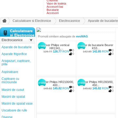
Chiuvete
Vase de toaleta
Accesorii bai
Bucatarie
Accesorii
Calculatoare si Electronice
Electrocasnice
Aparate de bucatarie
Calculatoare
si Electronice
Promotii similare adaugate de
evoMAG
Electrocasnice
Mixer Philips vertical
Cantar de bucatarie Beurer
promo
promo
Aparate de bucatarie
HR1341,...
KS3...
0
0
126.77
RON
142.85
RON
126.77
142.85
Aparate frigorifice
0
0
Aragazuri, cuptoare,
plite
Aspiratoare
Cuptoare cu
microunde
Blender Philips HR2100/00,
Tocator Philips HR1393/00,
promo
promo
400...
450...
0
0
145.82
RON
145.82
RON
145.82
145.82
Masini de cusut
0
0
Masini de spalat
Masini de spalat vase
Uscatoare de rufe
Diverse