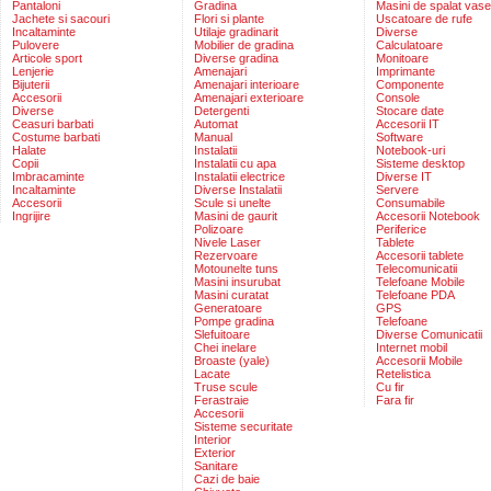
Pantaloni
Gradina
Masini de spalat vase
Jachete si sacouri
Flori si plante
Uscatoare de rufe
Incaltaminte
Utilaje gradinarit
Diverse
Pulovere
Mobilier de gradina
Calculatoare
Articole sport
Diverse gradina
Monitoare
Lenjerie
Amenajari
Imprimante
Bijuterii
Amenajari interioare
Componente
Accesorii
Amenajari exterioare
Console
Diverse
Detergenti
Stocare date
Ceasuri barbati
Automat
Accesorii IT
Costume barbati
Manual
Software
Halate
Instalatii
Notebook-uri
Copii
Instalatii cu apa
Sisteme desktop
Imbracaminte
Instalatii electrice
Diverse IT
Incaltaminte
Diverse Instalatii
Servere
Accesorii
Scule si unelte
Consumabile
Ingrijire
Masini de gaurit
Accesorii Notebook
Polizoare
Periferice
Nivele Laser
Tablete
Rezervoare
Accesorii tablete
Motounelte tuns
Telecomunicatii
Masini insurubat
Telefoane Mobile
Masini curatat
Telefoane PDA
Generatoare
GPS
Pompe gradina
Telefoane
Slefuitoare
Diverse Comunicatii
Chei inelare
Internet mobil
Broaste (yale)
Accesorii Mobile
Lacate
Retelistica
Truse scule
Cu fir
Ferastraie
Fara fir
Accesorii
Sisteme securitate
Interior
Exterior
Sanitare
Cazi de baie