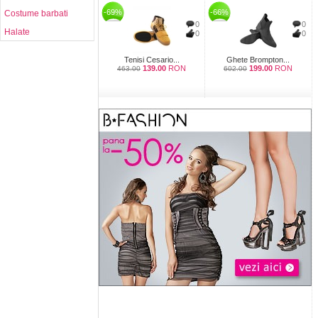
-69%
-66%
Costume barbati
0
0
Halate
0
0
Tenisi Cesario...
Ghete Brompton...
139.00
RON
199.00
RON
463.00
602.00