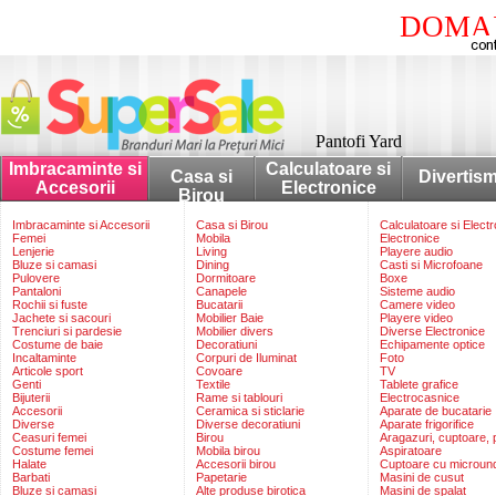
DOMAI
Pantofi Yard
Imbracaminte si
Calculatoare si
Casa si
Divertis
Accesorii
Electronice
Birou
Imbracaminte si Accesorii
Casa si Birou
Calculatoare si Elect
Femei
Mobila
Electronice
Lenjerie
Living
Playere audio
Bluze si camasi
Dining
Casti si Microfoane
Pulovere
Dormitoare
Boxe
Pantaloni
Canapele
Sisteme audio
Rochii si fuste
Bucatarii
Camere video
Jachete si sacouri
Mobilier Baie
Playere video
Trenciuri si pardesie
Mobilier divers
Diverse Electronice
Costume de baie
Decoratiuni
Echipamente optice
Incaltaminte
Corpuri de Iluminat
Foto
Articole sport
Covoare
TV
Genti
Textile
Tablete grafice
Bijuterii
Rame si tablouri
Electrocasnice
Accesorii
Ceramica si sticlarie
Aparate de bucatarie
Diverse
Diverse decoratiuni
Aparate frigorifice
Ceasuri femei
Birou
Aragazuri, cuptoare, p
Costume femei
Mobila birou
Aspiratoare
Halate
Accesorii birou
Cuptoare cu microun
Barbati
Papetarie
Masini de cusut
Bluze si camasi
Alte produse birotica
Masini de spalat