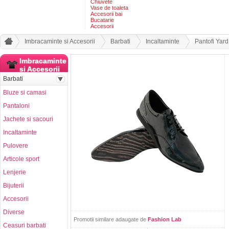
Chiuvete
Vase de toaleta
Accesorii bai
Bucatarie
Accesorii
Imbracaminte si Accesorii
Barbati
Incaltaminte
Pantofi Yard
Imbracaminte
si Accesorii
Barbati
Bluze si camasi
Pantaloni
Jachete si sacouri
Incaltaminte
Pulovere
Articole sport
Lenjerie
Bijuterii
Accesorii
Diverse
Promotii similare adaugate de
Fashion Lab
Ceasuri barbati