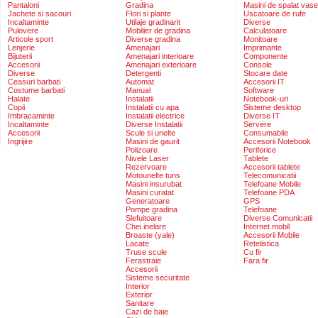
Pantaloni
Gradina
Masini de spalat vase
Jachete si sacouri
Flori si plante
Uscatoare de rufe
Incaltaminte
Utilaje gradinarit
Diverse
Pulovere
Mobilier de gradina
Calculatoare
Articole sport
Diverse gradina
Monitoare
Lenjerie
Amenajari
Imprimante
Bijuterii
Amenajari interioare
Componente
Accesorii
Amenajari exterioare
Console
Diverse
Detergenti
Stocare date
Ceasuri barbati
Automat
Accesorii IT
Costume barbati
Manual
Software
Halate
Instalatii
Notebook-uri
Copii
Instalatii cu apa
Sisteme desktop
Imbracaminte
Instalatii electrice
Diverse IT
Incaltaminte
Diverse Instalatii
Servere
Accesorii
Scule si unelte
Consumabile
Ingrijire
Masini de gaurit
Accesorii Notebook
Polizoare
Periferice
Nivele Laser
Tablete
Rezervoare
Accesorii tablete
Motounelte tuns
Telecomunicatii
Masini insurubat
Telefoane Mobile
Masini curatat
Telefoane PDA
Generatoare
GPS
Pompe gradina
Telefoane
Slefuitoare
Diverse Comunicatii
Chei inelare
Internet mobil
Broaste (yale)
Accesorii Mobile
Lacate
Retelistica
Truse scule
Cu fir
Ferastraie
Fara fir
Accesorii
Sisteme securitate
Interior
Exterior
Sanitare
Cazi de baie