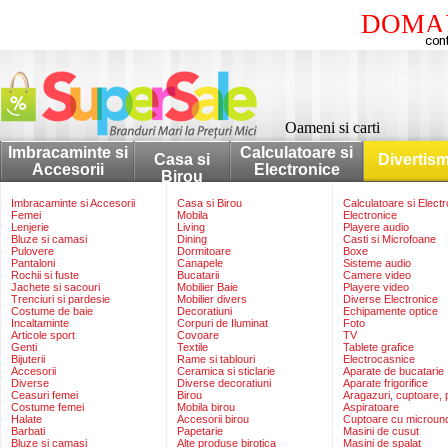
DOMAI
Oameni si carti
Imbracaminte si
Calculatoare si
Casa si
Divertis
Accesorii
Electronice
Birou
Imbracaminte si Accesorii
Casa si Birou
Calculatoare si Elect
Femei
Mobila
Electronice
Lenjerie
Living
Playere audio
Bluze si camasi
Dining
Casti si Microfoane
Pulovere
Dormitoare
Boxe
Pantaloni
Canapele
Sisteme audio
Rochii si fuste
Bucatarii
Camere video
Jachete si sacouri
Mobilier Baie
Playere video
Trenciuri si pardesie
Mobilier divers
Diverse Electronice
Costume de baie
Decoratiuni
Echipamente optice
Incaltaminte
Corpuri de Iluminat
Foto
Articole sport
Covoare
TV
Genti
Textile
Tablete grafice
Bijuterii
Rame si tablouri
Electrocasnice
Accesorii
Ceramica si sticlarie
Aparate de bucatarie
Diverse
Diverse decoratiuni
Aparate frigorifice
Ceasuri femei
Birou
Aragazuri, cuptoare, p
Costume femei
Mobila birou
Aspiratoare
Halate
Accesorii birou
Cuptoare cu microun
Barbati
Papetarie
Masini de cusut
Bluze si camasi
Alte produse birotica
Masini de spalat