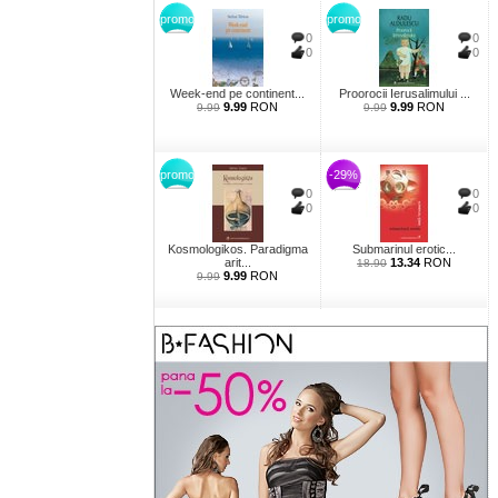
promo
promo
0
0
0
0
Week-end pe continent...
Proorocii Ierusalimului ...
9.99
RON
9.99
RON
9.99
9.99
promo
-29%
0
0
0
0
Kosmologikos. Paradigma
Submarinul erotic...
arit...
13.34
RON
18.90
9.99
RON
9.99