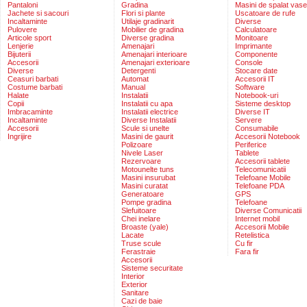
Pantaloni
Gradina
Masini de spalat vase
Jachete si sacouri
Flori si plante
Uscatoare de rufe
Incaltaminte
Utilaje gradinarit
Diverse
Pulovere
Mobilier de gradina
Calculatoare
Articole sport
Diverse gradina
Monitoare
Lenjerie
Amenajari
Imprimante
Bijuterii
Amenajari interioare
Componente
Accesorii
Amenajari exterioare
Console
Diverse
Detergenti
Stocare date
Ceasuri barbati
Automat
Accesorii IT
Costume barbati
Manual
Software
Halate
Instalatii
Notebook-uri
Copii
Instalatii cu apa
Sisteme desktop
Imbracaminte
Instalatii electrice
Diverse IT
Incaltaminte
Diverse Instalatii
Servere
Accesorii
Scule si unelte
Consumabile
Ingrijire
Masini de gaurit
Accesorii Notebook
Polizoare
Periferice
Nivele Laser
Tablete
Rezervoare
Accesorii tablete
Motounelte tuns
Telecomunicatii
Masini insurubat
Telefoane Mobile
Masini curatat
Telefoane PDA
Generatoare
GPS
Pompe gradina
Telefoane
Slefuitoare
Diverse Comunicatii
Chei inelare
Internet mobil
Broaste (yale)
Accesorii Mobile
Lacate
Retelistica
Truse scule
Cu fir
Ferastraie
Fara fir
Accesorii
Sisteme securitate
Interior
Exterior
Sanitare
Cazi de baie