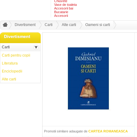
Chiuvete
Vase de toaleta
Accesorii bai
Bucatarie
Accesorii
Divertisment
Carti
Alte carti
Oameni si carti
Divertisment
Carti
Carti pentru copii
Literatura
Enciclopedii
Alte carti
Promotii similare adaugate de
CARTEA ROMANEASCA