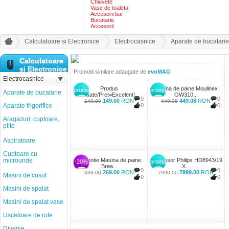
Chiuvete
Vase de toaleta
Accesorii bai
Bucatarie
Accesorii
Calculatoare si Electronice
Electrocasnice
Aparate de bucatarie
Calculatoare
si Electronice
Promotii similare adaugate de
evoMAG
Electrocasnice
Produs
Masina de paine Moulinex
promo
promo
Aparate de bucatarie
Calitate/Pret=Excelent!...
OW310...
0
0
149.00
RON
449.08
RON
149.00
449.08
Aparate frigorifice
0
0
Aragazuri, cuptoare,
plite
Aspiratoare
Cuptoare cu
microunde
Promotie Masina de paine
Espressor Philips HD8943/19
-20%
promo
Brea...
X...
0
0
269.00
RON
7999.00
RON
338.00
7999.00
Masini de cusut
0
0
Masini de spalat
Masini de spalat vase
Uscatoare de rufe
Diverse