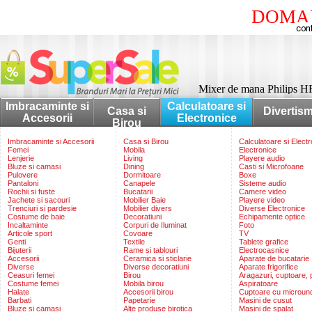
DOMAI
Mixer de mana Philips HR
Imbracaminte si
Calculatoare si
Casa si
Divertis
Accesorii
Electronice
Birou
Imbracaminte si Accesorii
Casa si Birou
Calculatoare si Elect
Femei
Mobila
Electronice
Lenjerie
Living
Playere audio
Bluze si camasi
Dining
Casti si Microfoane
Pulovere
Dormitoare
Boxe
Pantaloni
Canapele
Sisteme audio
Rochii si fuste
Bucatarii
Camere video
Jachete si sacouri
Mobilier Baie
Playere video
Trenciuri si pardesie
Mobilier divers
Diverse Electronice
Costume de baie
Decoratiuni
Echipamente optice
Incaltaminte
Corpuri de Iluminat
Foto
Articole sport
Covoare
TV
Genti
Textile
Tablete grafice
Bijuterii
Rame si tablouri
Electrocasnice
Accesorii
Ceramica si sticlarie
Aparate de bucatarie
Diverse
Diverse decoratiuni
Aparate frigorifice
Ceasuri femei
Birou
Aragazuri, cuptoare, p
Costume femei
Mobila birou
Aspiratoare
Halate
Accesorii birou
Cuptoare cu microun
Barbati
Papetarie
Masini de cusut
Bluze si camasi
Alte produse birotica
Masini de spalat