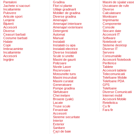
Pantaloni
Gradina
Masini de spalat vase
Jachete si sacouri
Flori si plante
Uscatoare de rufe
Incaltaminte
Utilaje gradinarit
Diverse
Pulovere
Mobilier de gradina
Calculatoare
Articole sport
Diverse gradina
Monitoare
Lenjerie
Amenajari
Imprimante
Bijuterii
Amenajari interioare
Componente
Accesorii
Amenajari exterioare
Console
Diverse
Detergenti
Stocare date
Ceasuri barbati
Automat
Accesorii IT
Costume barbati
Manual
Software
Halate
Instalatii
Notebook-uri
Copii
Instalatii cu apa
Sisteme desktop
Imbracaminte
Instalatii electrice
Diverse IT
Incaltaminte
Diverse Instalatii
Servere
Accesorii
Scule si unelte
Consumabile
Ingrijire
Masini de gaurit
Accesorii Notebook
Polizoare
Periferice
Nivele Laser
Tablete
Rezervoare
Accesorii tablete
Motounelte tuns
Telecomunicatii
Masini insurubat
Telefoane Mobile
Masini curatat
Telefoane PDA
Generatoare
GPS
Pompe gradina
Telefoane
Slefuitoare
Diverse Comunicatii
Chei inelare
Internet mobil
Broaste (yale)
Accesorii Mobile
Lacate
Retelistica
Truse scule
Cu fir
Ferastraie
Fara fir
Accesorii
Sisteme securitate
Interior
Exterior
Sanitare
Cazi de baie