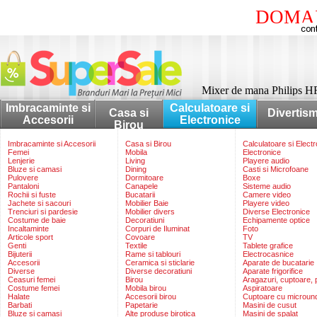
DOMAI
Mixer de mana Philips H
Imbracaminte si
Calculatoare si
Casa si
Divertis
Accesorii
Electronice
Birou
Imbracaminte si Accesorii
Casa si Birou
Calculatoare si Elect
Femei
Mobila
Electronice
Lenjerie
Living
Playere audio
Bluze si camasi
Dining
Casti si Microfoane
Pulovere
Dormitoare
Boxe
Pantaloni
Canapele
Sisteme audio
Rochii si fuste
Bucatarii
Camere video
Jachete si sacouri
Mobilier Baie
Playere video
Trenciuri si pardesie
Mobilier divers
Diverse Electronice
Costume de baie
Decoratiuni
Echipamente optice
Incaltaminte
Corpuri de Iluminat
Foto
Articole sport
Covoare
TV
Genti
Textile
Tablete grafice
Bijuterii
Rame si tablouri
Electrocasnice
Accesorii
Ceramica si sticlarie
Aparate de bucatarie
Diverse
Diverse decoratiuni
Aparate frigorifice
Ceasuri femei
Birou
Aragazuri, cuptoare, p
Costume femei
Mobila birou
Aspiratoare
Halate
Accesorii birou
Cuptoare cu microun
Barbati
Papetarie
Masini de cusut
Bluze si camasi
Alte produse birotica
Masini de spalat