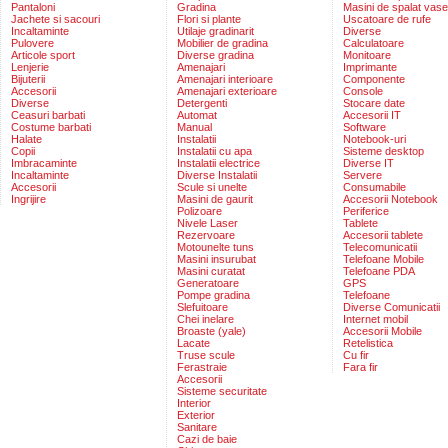
Pantaloni
Gradina
Masini de spalat vase
Jachete si sacouri
Flori si plante
Uscatoare de rufe
Incaltaminte
Utilaje gradinarit
Diverse
Pulovere
Mobilier de gradina
Calculatoare
Articole sport
Diverse gradina
Monitoare
Lenjerie
Amenajari
Imprimante
Bijuterii
Amenajari interioare
Componente
Accesorii
Amenajari exterioare
Console
Diverse
Detergenti
Stocare date
Ceasuri barbati
Automat
Accesorii IT
Costume barbati
Manual
Software
Halate
Instalatii
Notebook-uri
Copii
Instalatii cu apa
Sisteme desktop
Imbracaminte
Instalatii electrice
Diverse IT
Incaltaminte
Diverse Instalatii
Servere
Accesorii
Scule si unelte
Consumabile
Ingrijire
Masini de gaurit
Accesorii Notebook
Polizoare
Periferice
Nivele Laser
Tablete
Rezervoare
Accesorii tablete
Motounelte tuns
Telecomunicatii
Masini insurubat
Telefoane Mobile
Masini curatat
Telefoane PDA
Generatoare
GPS
Pompe gradina
Telefoane
Slefuitoare
Diverse Comunicatii
Chei inelare
Internet mobil
Broaste (yale)
Accesorii Mobile
Lacate
Retelistica
Truse scule
Cu fir
Ferastraie
Fara fir
Accesorii
Sisteme securitate
Interior
Exterior
Sanitare
Cazi de baie