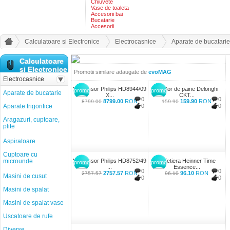
Chiuvete
Vase de toaleta
Accesorii bai
Bucatarie
Accesorii
Calculatoare si Electronice
Electrocasnice
Aparate de bucatarie
Calculatoare
si Electronice
Promotii similare adaugate de
evoMAG
Electrocasnice
Espressor Philips HD8944/09
Prajitor de paine Delonghi
promo
promo
Aparate de bucatarie
X...
CKT...
0
0
8799.00
RON
159.90
RON
8799.00
159.90
Aparate frigorifice
0
0
Aragazuri, cuptoare,
plite
Aspiratoare
Cuptoare cu
microunde
Espressor Philips HD8752/49
Cafetiera Heinner Time
promo
promo
...
Essence...
0
0
2757.57
RON
96.10
RON
2757.57
96.10
Masini de cusut
0
0
Masini de spalat
Masini de spalat vase
Uscatoare de rufe
Diverse