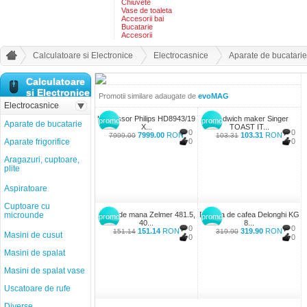
Chiuvete
Vase de toaleta
Accesorii bai
Bucatarie
Accesorii
Calculatoare si Electronice
Electrocasnice
Aparate de bucatarie
Calculatoare
si Electronice
Promotii similare adaugate de
evoMAG
Electrocasnice
Espressor Philips HD8943/19
Sandwich maker Singer
promo
promo
Aparate de bucatarie
X...
TOAST IT...
0
0
7999.00
RON
103.31
RON
7999.00
103.31
Aparate frigorifice
0
0
Aragazuri, cuptoare,
plite
Aspiratoare
Cuptoare cu
microunde
Mixer de mana Zelmer 481.5,
Rasnita de cafea Delonghi KG
promo
promo
40...
8...
0
0
151.14
RON
319.90
RON
151.14
319.90
Masini de cusut
0
0
Masini de spalat
Masini de spalat vase
Uscatoare de rufe
Diverse