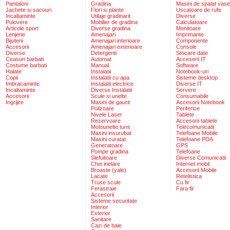
Pantaloni
Gradina
Masini de spalat vase
Jachete si sacouri
Flori si plante
Uscatoare de rufe
Incaltaminte
Utilaje gradinarit
Diverse
Pulovere
Mobilier de gradina
Calculatoare
Articole sport
Diverse gradina
Monitoare
Lenjerie
Amenajari
Imprimante
Bijuterii
Amenajari interioare
Componente
Accesorii
Amenajari exterioare
Console
Diverse
Detergenti
Stocare date
Ceasuri barbati
Automat
Accesorii IT
Costume barbati
Manual
Software
Halate
Instalatii
Notebook-uri
Copii
Instalatii cu apa
Sisteme desktop
Imbracaminte
Instalatii electrice
Diverse IT
Incaltaminte
Diverse Instalatii
Servere
Accesorii
Scule si unelte
Consumabile
Ingrijire
Masini de gaurit
Accesorii Notebook
Polizoare
Periferice
Nivele Laser
Tablete
Rezervoare
Accesorii tablete
Motounelte tuns
Telecomunicatii
Masini insurubat
Telefoane Mobile
Masini curatat
Telefoane PDA
Generatoare
GPS
Pompe gradina
Telefoane
Slefuitoare
Diverse Comunicatii
Chei inelare
Internet mobil
Broaste (yale)
Accesorii Mobile
Lacate
Retelistica
Truse scule
Cu fir
Ferastraie
Fara fir
Accesorii
Sisteme securitate
Interior
Exterior
Sanitare
Cazi de baie