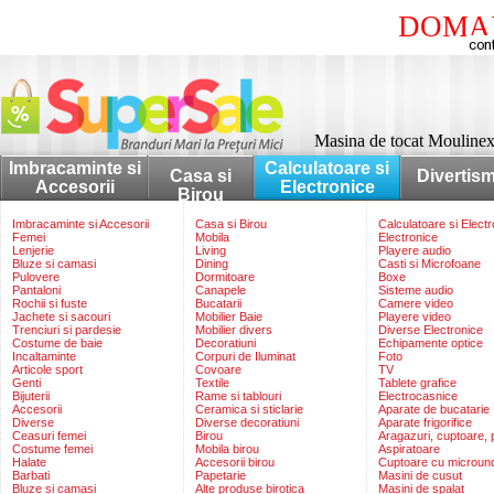
DOMAI
Masina de tocat Moulin
Imbracaminte si
Calculatoare si
Casa si
Divertis
Accesorii
Electronice
Birou
Imbracaminte si Accesorii
Casa si Birou
Calculatoare si Elect
Femei
Mobila
Electronice
Lenjerie
Living
Playere audio
Bluze si camasi
Dining
Casti si Microfoane
Pulovere
Dormitoare
Boxe
Pantaloni
Canapele
Sisteme audio
Rochii si fuste
Bucatarii
Camere video
Jachete si sacouri
Mobilier Baie
Playere video
Trenciuri si pardesie
Mobilier divers
Diverse Electronice
Costume de baie
Decoratiuni
Echipamente optice
Incaltaminte
Corpuri de Iluminat
Foto
Articole sport
Covoare
TV
Genti
Textile
Tablete grafice
Bijuterii
Rame si tablouri
Electrocasnice
Accesorii
Ceramica si sticlarie
Aparate de bucatarie
Diverse
Diverse decoratiuni
Aparate frigorifice
Ceasuri femei
Birou
Aragazuri, cuptoare, p
Costume femei
Mobila birou
Aspiratoare
Halate
Accesorii birou
Cuptoare cu microun
Barbati
Papetarie
Masini de cusut
Bluze si camasi
Alte produse birotica
Masini de spalat