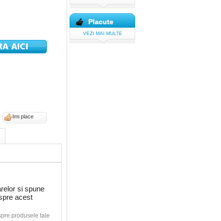
Placute
VEZI MAI MULTE
Imi place
relor si spune
espre acest
spre produsele tale