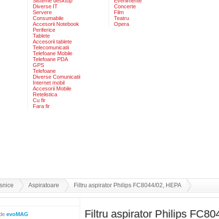
Sisteme desktop
Evenimente
Diverse IT
Concerte
Servere
Film
Consumabile
Teatru
Accesorii Notebook
Opera
Periferice
Tablete
Accesorii tablete
Telecomunicatii
Telefoane Mobile
Telefoane PDA
GPS
Telefoane
Diverse Comunicatii
Internet mobil
Accesorii Mobile
Retelistica
Cu fir
Fara fir
snice
Aspiratoare
Filtru aspirator Philips FC8044/02, HEPA
Filtru aspirator Philips FC
 de
evoMAG