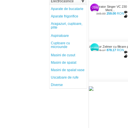
Electrocasnice
Aspirator Singer VC 230
-25%
Aparate de bucatarie
Ment...
259.00
RON
345.00
Aparate frigorifice
Aragazuri, cuptoare,
plite
Aspiratoare
Cuptoare cu
microunde
Aspirator Zelmer cu filtrare p
promo
878.17
RON
878.17
Masini de cusut
Masini de spalat
Masini de spalat vase
Uscatoare de rufe
Diverse