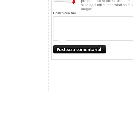
preferate, sa stabilesti trenduri
si sa ajuti alti cumparatori sa f
alegeri.
Comentariul tau