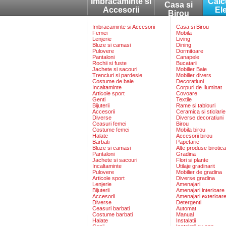
Imbracaminte si
Calc
Casa si
Accesorii
El
Birou
Imbracaminte si Accesorii
Casa si Birou
Femei
Mobila
Lenjerie
Living
Bluze si camasi
Dining
Pulovere
Dormitoare
Pantaloni
Canapele
Rochii si fuste
Bucatarii
Jachete si sacouri
Mobilier Baie
Trenciuri si pardesie
Mobilier divers
Costume de baie
Decoratiuni
Incaltaminte
Corpuri de Iluminat
Articole sport
Covoare
Genti
Textile
Bijuterii
Rame si tablouri
Accesorii
Ceramica si sticlarie
Diverse
Diverse decoratiuni
Ceasuri femei
Birou
Costume femei
Mobila birou
Halate
Accesorii birou
Barbati
Papetarie
Bluze si camasi
Alte produse birotica
Pantaloni
Gradina
Jachete si sacouri
Flori si plante
Incaltaminte
Utilaje gradinarit
Pulovere
Mobilier de gradina
Articole sport
Diverse gradina
Lenjerie
Amenajari
Bijuterii
Amenajari interioare
Accesorii
Amenajari exterioar
Diverse
Detergenti
Ceasuri barbati
Automat
Costume barbati
Manual
Halate
Instalatii