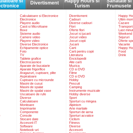
ulatoare si
Happy Hours si
Sanatate si
Divertisment
ectronice
Turism
Frumusete
Calculatoare si Electronice
Divertisment
Happy Hou
Electronice
Cadouri
Ultim mo
Playere audio
Diverse cadouri
Cazare
Casti si Microfoane
Flori
Transport
Boxe
Oferte flori
Last minu
Sisteme audio
Jocuri si jucarii
Weekend
Camere video
Jocuri video
Sejururi
Playere video
Jocuri copii
Oferte sp
Diverse Electronice
Jucarii
Vacante
Echipamente optice
Carti
Happy Ho
Foto
Carti pentru copii
Food
TV
Literatura
Drink
Tablete grafice
Enciclopedii
Electrocasnice
Alte carti
Aparate de bucatarie
Muzica
Aparate frigorifice
CD si DVD
Aragazuri, cuptoare, plite
Filme
Aspiratoare
CD si DVD
Cuptoare cu microunde
Hobby
Masini de cusut
Pescuit
Masini de spalat
Camping
Masini de spalat vase
Instrumente muzicale
Uscatoare de rufe
Hobby diverse
Diverse
Sport
Calculatoare
Sporturi cu mingea
Monitoare
Alpinism
Imprimante
Arte martiale
Componente
Sporturi de iarna
e
Console
Sporturi acvatice
Stocare date
Ciclism
Accesorii IT
Fitness
Software
Diverse
Notebook-uri
Accesorii