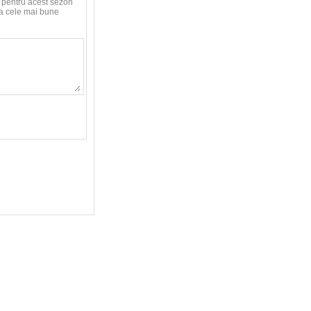
le pentru acest sezon
aca cele mai bune