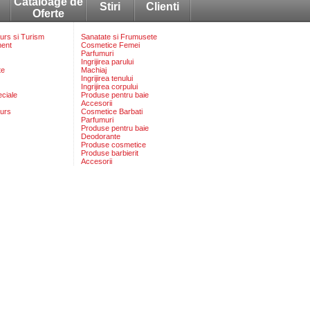
Cataloage de
Stiri
Clienti
Oferte
rs si Turism
Sanatate si Frumusete
ment
Cosmetice Femei
Parfumuri
Ingrijirea parului
te
Machiaj
Ingrijirea tenului
Ingrijirea corpului
eciale
Produse pentru baie
Accesorii
urs
Cosmetice Barbati
Parfumuri
Produse pentru baie
Deodorante
Produse cosmetice
Produse barbierit
Accesorii