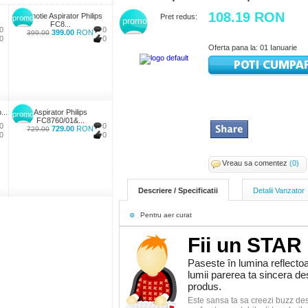
108.19 RON
Promotie Aspirator Philips
Pret redus:
promo
promo
FC8...
0
0
399.00
RON
399.00
0
0
Oferta pana la: 01 Ianuarie
...
Aspirator Philips
promo
FC8760/01&...
0
0
729.00
RON
729.00
0
0
Vreau sa comentez
(0)
Descriere / Specificatii
Detalii Vanzator
Pentru aer curat
Fii un STAR
Paseste în lumina reflectoa
lumii parerea ta sincera d
produs.
Este sansa ta sa creezi buzz de