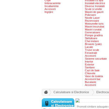
Copii
Instalatii cu apa
Imbracaminte
Instalatii electrice
Incaltaminte
Diverse Instalatii
Accesorii
Scule si unelte
Ingrijire
Masini de gaurit
Polizoare
Nivele Laser
Rezervoare
Motounelte tuns
Masini insurubat
Masini curatat
Generatoare
Pompe gradina
Slefuitoare
Chei inelare
Broaste (yale)
Lacate
Truse scule
Ferastraie
Accesorii
Sisteme securitate
Interior
Exterior
Sanitare
Cazi de baie
Chiuvete
Vase de toaleta
Accesorii bai
Bucatarie
Accesorii
Calculatoare si Electronice
Electroca
Calculatoare
si Electronice
Promotii similare adaugate