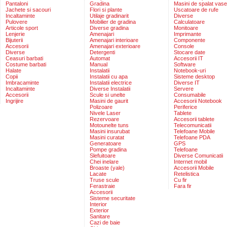
Pantaloni
Gradina
Masini de spalat vase
Jachete si sacouri
Flori si plante
Uscatoare de rufe
Incaltaminte
Utilaje gradinarit
Diverse
Pulovere
Mobilier de gradina
Calculatoare
Articole sport
Diverse gradina
Monitoare
Lenjerie
Amenajari
Imprimante
Bijuterii
Amenajari interioare
Componente
Accesorii
Amenajari exterioare
Console
Diverse
Detergenti
Stocare date
Ceasuri barbati
Automat
Accesorii IT
Costume barbati
Manual
Software
Halate
Instalatii
Notebook-uri
Copii
Instalatii cu apa
Sisteme desktop
Imbracaminte
Instalatii electrice
Diverse IT
Incaltaminte
Diverse Instalatii
Servere
Accesorii
Scule si unelte
Consumabile
Ingrijire
Masini de gaurit
Accesorii Notebook
Polizoare
Periferice
Nivele Laser
Tablete
Rezervoare
Accesorii tablete
Motounelte tuns
Telecomunicatii
Masini insurubat
Telefoane Mobile
Masini curatat
Telefoane PDA
Generatoare
GPS
Pompe gradina
Telefoane
Slefuitoare
Diverse Comunicatii
Chei inelare
Internet mobil
Broaste (yale)
Accesorii Mobile
Lacate
Retelistica
Truse scule
Cu fir
Ferastraie
Fara fir
Accesorii
Sisteme securitate
Interior
Exterior
Sanitare
Cazi de baie