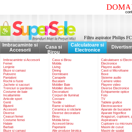
DOMAI
Filtru aspirator Philips
Imbracaminte si
Calculatoare si
Casa si
Divertis
Accesorii
Electronice
Birou
Imbracaminte si Accesorii
Casa si Birou
Calculatoare si Elect
Femei
Mobila
Electronice
Lenjerie
Living
Playere audio
Bluze si camasi
Dining
Casti si Microfoane
Pulovere
Dormitoare
Boxe
Pantaloni
Canapele
Sisteme audio
Rochii si fuste
Bucatarii
Camere video
Jachete si sacouri
Mobilier Baie
Playere video
Trenciuri si pardesie
Mobilier divers
Diverse Electronice
Costume de baie
Decoratiuni
Echipamente optice
Incaltaminte
Corpuri de Iluminat
Foto
Articole sport
Covoare
TV
Genti
Textile
Tablete grafice
Bijuterii
Rame si tablouri
Electrocasnice
Accesorii
Ceramica si sticlarie
Aparate de bucatarie
Diverse
Diverse decoratiuni
Aparate frigorifice
Ceasuri femei
Birou
Aragazuri, cuptoare, p
Costume femei
Mobila birou
Aspiratoare
Halate
Accesorii birou
Cuptoare cu microun
Barbati
Papetarie
Masini de cusut
Bluze si camasi
Alte produse birotica
Masini de spalat