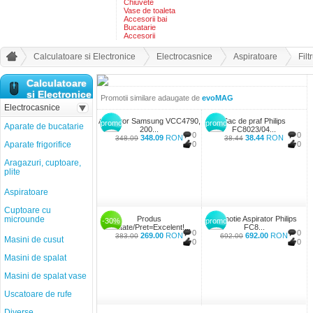
Chiuvete
Vase de toaleta
Accesorii bai
Bucatarie
Accesorii
Calculatoare si Electronice
Electrocasnice
Aspiratoare
Fil
Calculatoare
si Electronice
Promotii similare adaugate de
evoMAG
Electrocasnice
Aspirator Samsung VCC4790,
Sac de praf Philips
promo
promo
Aparate de bucatarie
200...
FC8023/04...
0
0
348.09
RON
38.44
RON
348.09
38.44
Aparate frigorifice
0
0
Aragazuri, cuptoare,
plite
Aspiratoare
Cuptoare cu
microunde
Produs
Promotie Aspirator Philips
-30%
promo
Calitate/Pret=Excelent!...
FC8...
0
0
269.00
RON
692.00
RON
383.00
692.00
Masini de cusut
0
0
Masini de spalat
Masini de spalat vase
Uscatoare de rufe
Diverse