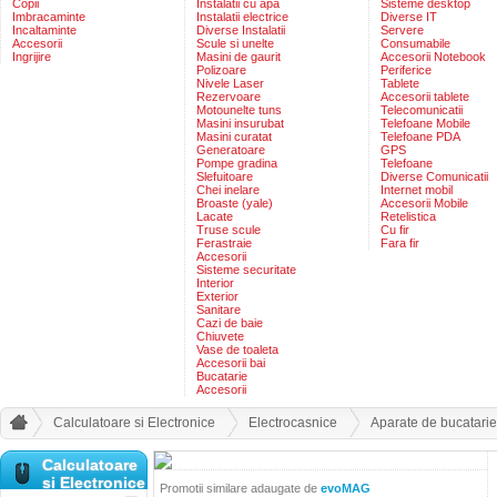
Copii
Instalatii cu apa
Sisteme desktop
Imbracaminte
Instalatii electrice
Diverse IT
Incaltaminte
Diverse Instalatii
Servere
Accesorii
Scule si unelte
Consumabile
Ingrijire
Masini de gaurit
Accesorii Notebook
Polizoare
Periferice
Nivele Laser
Tablete
Rezervoare
Accesorii tablete
Motounelte tuns
Telecomunicatii
Masini insurubat
Telefoane Mobile
Masini curatat
Telefoane PDA
Generatoare
GPS
Pompe gradina
Telefoane
Slefuitoare
Diverse Comunicatii
Chei inelare
Internet mobil
Broaste (yale)
Accesorii Mobile
Lacate
Retelistica
Truse scule
Cu fir
Ferastraie
Fara fir
Accesorii
Sisteme securitate
Interior
Exterior
Sanitare
Cazi de baie
Chiuvete
Vase de toaleta
Accesorii bai
Bucatarie
Accesorii
Calculatoare si Electronice
Electrocasnice
Aparate de bucatarie
Calculatoare
si Electronice
Promotii similare adaugate de
evoMAG