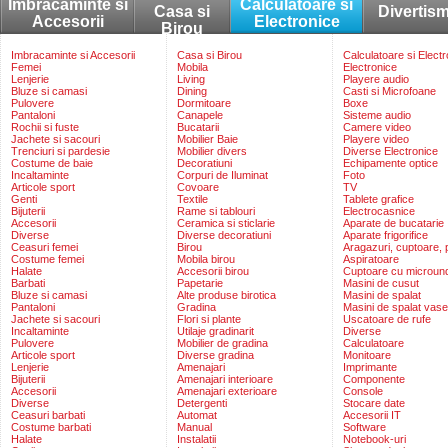
Imbracaminte si
Calculatoare si
Casa si
Divertis
Accesorii
Electronice
Birou
Imbracaminte si Accesorii
Casa si Birou
Calculatoare si Elect
Femei
Mobila
Electronice
Lenjerie
Living
Playere audio
Bluze si camasi
Dining
Casti si Microfoane
Pulovere
Dormitoare
Boxe
Pantaloni
Canapele
Sisteme audio
Rochii si fuste
Bucatarii
Camere video
Jachete si sacouri
Mobilier Baie
Playere video
Trenciuri si pardesie
Mobilier divers
Diverse Electronice
Costume de baie
Decoratiuni
Echipamente optice
Incaltaminte
Corpuri de Iluminat
Foto
Articole sport
Covoare
TV
Genti
Textile
Tablete grafice
Bijuterii
Rame si tablouri
Electrocasnice
Accesorii
Ceramica si sticlarie
Aparate de bucatarie
Diverse
Diverse decoratiuni
Aparate frigorifice
Ceasuri femei
Birou
Aragazuri, cuptoare, p
Costume femei
Mobila birou
Aspiratoare
Halate
Accesorii birou
Cuptoare cu microun
Barbati
Papetarie
Masini de cusut
Bluze si camasi
Alte produse birotica
Masini de spalat
Pantaloni
Gradina
Masini de spalat vase
Jachete si sacouri
Flori si plante
Uscatoare de rufe
Incaltaminte
Utilaje gradinarit
Diverse
Pulovere
Mobilier de gradina
Calculatoare
Articole sport
Diverse gradina
Monitoare
Lenjerie
Amenajari
Imprimante
Bijuterii
Amenajari interioare
Componente
Accesorii
Amenajari exterioare
Console
Diverse
Detergenti
Stocare date
Ceasuri barbati
Automat
Accesorii IT
Costume barbati
Manual
Software
Halate
Instalatii
Notebook-uri