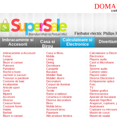
DOMAI
Fierbator electric Philip
Imbracaminte si
Calculatoare si
Casa si
Divertis
Accesorii
Electronice
Birou
Imbracaminte si Accesorii
Casa si Birou
Calculatoare si Elect
Femei
Mobila
Electronice
Lenjerie
Living
Playere audio
Bluze si camasi
Dining
Casti si Microfoane
Pulovere
Dormitoare
Boxe
Pantaloni
Canapele
Sisteme audio
Rochii si fuste
Bucatarii
Camere video
Jachete si sacouri
Mobilier Baie
Playere video
Trenciuri si pardesie
Mobilier divers
Diverse Electronice
Costume de baie
Decoratiuni
Echipamente optice
Incaltaminte
Corpuri de Iluminat
Foto
Articole sport
Covoare
TV
Genti
Textile
Tablete grafice
Bijuterii
Rame si tablouri
Electrocasnice
Accesorii
Ceramica si sticlarie
Aparate de bucatarie
Diverse
Diverse decoratiuni
Aparate frigorifice
Ceasuri femei
Birou
Aragazuri, cuptoare, p
Costume femei
Mobila birou
Aspiratoare
Halate
Accesorii birou
Cuptoare cu microun
Barbati
Papetarie
Masini de cusut
Bluze si camasi
Alte produse birotica
Masini de spalat