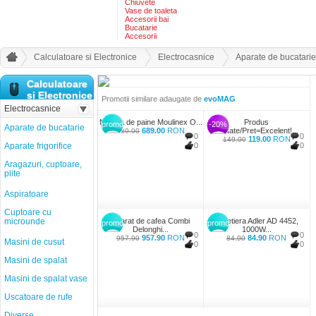
Chiuvete
Vase de toaleta
Accesorii bai
Bucatarie
Accesorii
Calculatoare si Electronice
Electrocasnice
Aparate de bucatarie
Calculatoare
si Electronice
Promotii similare adaugate de
evoMAG
Electrocasnice
Masina de paine Moulinex O...
Produs
promo
-20%
Aparate de bucatarie
689.00
RON
Calitate/Pret=Excelent!...
689.00
0
0
119.00
RON
149.00
Aparate frigorifice
0
0
Aragazuri, cuptoare,
plite
Aspiratoare
Cuptoare cu
microunde
Aparat de cafea Combi
Cafetiera Adler AD 4452,
promo
promo
Delonghi...
1000W...
0
0
957.90
RON
84.90
RON
957.90
84.90
Masini de cusut
0
0
Masini de spalat
Masini de spalat vase
Uscatoare de rufe
Diverse