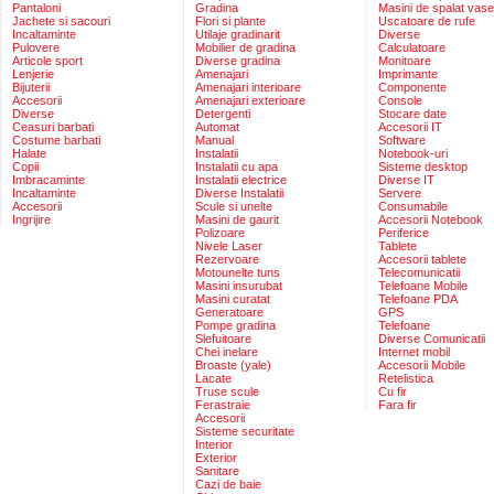
Pantaloni
Gradina
Masini de spalat vase
Jachete si sacouri
Flori si plante
Uscatoare de rufe
Incaltaminte
Utilaje gradinarit
Diverse
Pulovere
Mobilier de gradina
Calculatoare
Articole sport
Diverse gradina
Monitoare
Lenjerie
Amenajari
Imprimante
Bijuterii
Amenajari interioare
Componente
Accesorii
Amenajari exterioare
Console
Diverse
Detergenti
Stocare date
Ceasuri barbati
Automat
Accesorii IT
Costume barbati
Manual
Software
Halate
Instalatii
Notebook-uri
Copii
Instalatii cu apa
Sisteme desktop
Imbracaminte
Instalatii electrice
Diverse IT
Incaltaminte
Diverse Instalatii
Servere
Accesorii
Scule si unelte
Consumabile
Ingrijire
Masini de gaurit
Accesorii Notebook
Polizoare
Periferice
Nivele Laser
Tablete
Rezervoare
Accesorii tablete
Motounelte tuns
Telecomunicatii
Masini insurubat
Telefoane Mobile
Masini curatat
Telefoane PDA
Generatoare
GPS
Pompe gradina
Telefoane
Slefuitoare
Diverse Comunicatii
Chei inelare
Internet mobil
Broaste (yale)
Accesorii Mobile
Lacate
Retelistica
Truse scule
Cu fir
Ferastraie
Fara fir
Accesorii
Sisteme securitate
Interior
Exterior
Sanitare
Cazi de baie