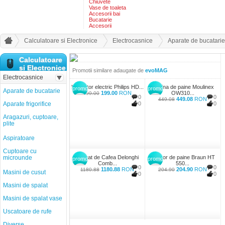
Chiuvete
Vase de toaleta
Accesorii bai
Bucatarie
Accesorii
Calculatoare si Electronice
Electrocasnice
Aparate de bucatarie
Calculatoare
si Electronice
Promotii similare adaugate de
evoMAG
Electrocasnice
Fierbator electric Philips HD...
Masina de paine Moulinex
promo
promo
Aparate de bucatarie
199.00
RON
OW310...
199.00
0
0
449.08
RON
449.08
Aparate frigorifice
0
0
Aragazuri, cuptoare,
plite
Aspiratoare
Cuptoare cu
microunde
Aparat de Cafea Delonghi
Prajitor de paine Braun HT
promo
promo
Comb...
550...
0
0
1180.88
RON
204.90
RON
1180.88
204.90
Masini de cusut
0
0
Masini de spalat
Masini de spalat vase
Uscatoare de rufe
Diverse