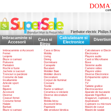
DOMAI
Fierbator electric Phili
Imbracaminte si
Calculatoare si
Casa si
Divertis
Accesorii
Electronice
Birou
Imbracaminte si Accesorii
Casa si Birou
Calculatoare si Elect
Femei
Mobila
Electronice
Lenjerie
Living
Playere audio
Bluze si camasi
Dining
Casti si Microfoane
Pulovere
Dormitoare
Boxe
Pantaloni
Canapele
Sisteme audio
Rochii si fuste
Bucatarii
Camere video
Jachete si sacouri
Mobilier Baie
Playere video
Trenciuri si pardesie
Mobilier divers
Diverse Electronice
Costume de baie
Decoratiuni
Echipamente optice
Incaltaminte
Corpuri de Iluminat
Foto
Articole sport
Covoare
TV
Genti
Textile
Tablete grafice
Bijuterii
Rame si tablouri
Electrocasnice
Accesorii
Ceramica si sticlarie
Aparate de bucatarie
Diverse
Diverse decoratiuni
Aparate frigorifice
Ceasuri femei
Birou
Aragazuri, cuptoare, p
Costume femei
Mobila birou
Aspiratoare
Halate
Accesorii birou
Cuptoare cu microun
Barbati
Papetarie
Masini de cusut
Bluze si camasi
Alte produse birotica
Masini de spalat