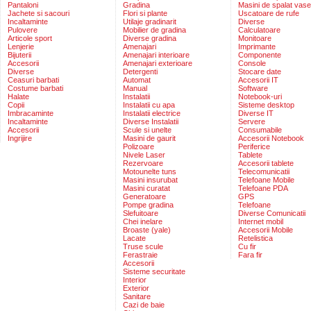
Pantaloni
Gradina
Masini de spalat vase
Jachete si sacouri
Flori si plante
Uscatoare de rufe
Incaltaminte
Utilaje gradinarit
Diverse
Pulovere
Mobilier de gradina
Calculatoare
Articole sport
Diverse gradina
Monitoare
Lenjerie
Amenajari
Imprimante
Bijuterii
Amenajari interioare
Componente
Accesorii
Amenajari exterioare
Console
Diverse
Detergenti
Stocare date
Ceasuri barbati
Automat
Accesorii IT
Costume barbati
Manual
Software
Halate
Instalatii
Notebook-uri
Copii
Instalatii cu apa
Sisteme desktop
Imbracaminte
Instalatii electrice
Diverse IT
Incaltaminte
Diverse Instalatii
Servere
Accesorii
Scule si unelte
Consumabile
Ingrijire
Masini de gaurit
Accesorii Notebook
Polizoare
Periferice
Nivele Laser
Tablete
Rezervoare
Accesorii tablete
Motounelte tuns
Telecomunicatii
Masini insurubat
Telefoane Mobile
Masini curatat
Telefoane PDA
Generatoare
GPS
Pompe gradina
Telefoane
Slefuitoare
Diverse Comunicatii
Chei inelare
Internet mobil
Broaste (yale)
Accesorii Mobile
Lacate
Retelistica
Truse scule
Cu fir
Ferastraie
Fara fir
Accesorii
Sisteme securitate
Interior
Exterior
Sanitare
Cazi de baie