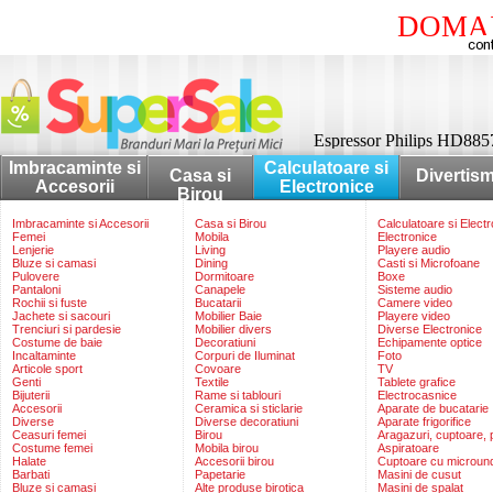
DOMAI
Espressor Philips HD8857
Imbracaminte si
Calculatoare si
Casa si
Divertis
Accesorii
Electronice
Birou
Imbracaminte si Accesorii
Casa si Birou
Calculatoare si Elect
Femei
Mobila
Electronice
Lenjerie
Living
Playere audio
Bluze si camasi
Dining
Casti si Microfoane
Pulovere
Dormitoare
Boxe
Pantaloni
Canapele
Sisteme audio
Rochii si fuste
Bucatarii
Camere video
Jachete si sacouri
Mobilier Baie
Playere video
Trenciuri si pardesie
Mobilier divers
Diverse Electronice
Costume de baie
Decoratiuni
Echipamente optice
Incaltaminte
Corpuri de Iluminat
Foto
Articole sport
Covoare
TV
Genti
Textile
Tablete grafice
Bijuterii
Rame si tablouri
Electrocasnice
Accesorii
Ceramica si sticlarie
Aparate de bucatarie
Diverse
Diverse decoratiuni
Aparate frigorifice
Ceasuri femei
Birou
Aragazuri, cuptoare, p
Costume femei
Mobila birou
Aspiratoare
Halate
Accesorii birou
Cuptoare cu microun
Barbati
Papetarie
Masini de cusut
Bluze si camasi
Alte produse birotica
Masini de spalat