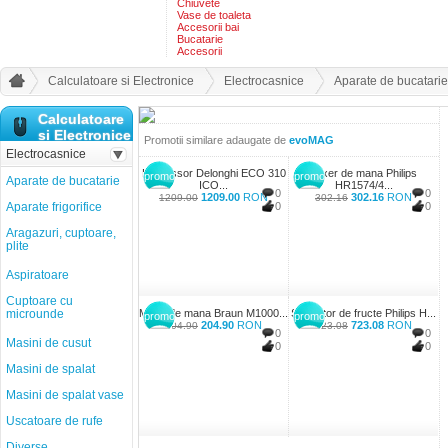
Chiuvete
Vase de toaleta
Accesorii bai
Bucatarie
Accesorii
Calculatoare si Electronice
Electrocasnice
Aparate de bucatarie
Calculatoare
si Electronice
Promotii similare adaugate de
evoMAG
Electrocasnice
Espressor Delonghi ECO 310
Mixer de mana Philips
promo
promo
Aparate de bucatarie
ICO...
HR1574/4...
0
0
1209.00
RON
302.16
RON
1209.00
302.16
Aparate frigorifice
0
0
Aragazuri, cuptoare,
plite
Aspiratoare
Cuptoare cu
microunde
Mixer de mana Braun M1000...
Storcator de fructe Philips H...
promo
promo
204.90
RON
723.08
RON
204.90
723.08
0
0
Masini de cusut
0
0
Masini de spalat
Masini de spalat vase
Uscatoare de rufe
Diverse