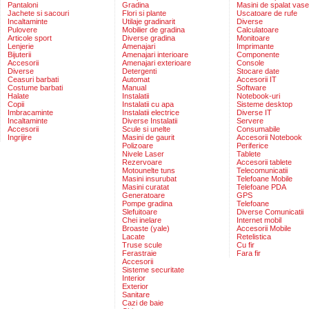
Pantaloni
Gradina
Masini de spalat vase
Jachete si sacouri
Flori si plante
Uscatoare de rufe
Incaltaminte
Utilaje gradinarit
Diverse
Pulovere
Mobilier de gradina
Calculatoare
Articole sport
Diverse gradina
Monitoare
Lenjerie
Amenajari
Imprimante
Bijuterii
Amenajari interioare
Componente
Accesorii
Amenajari exterioare
Console
Diverse
Detergenti
Stocare date
Ceasuri barbati
Automat
Accesorii IT
Costume barbati
Manual
Software
Halate
Instalatii
Notebook-uri
Copii
Instalatii cu apa
Sisteme desktop
Imbracaminte
Instalatii electrice
Diverse IT
Incaltaminte
Diverse Instalatii
Servere
Accesorii
Scule si unelte
Consumabile
Ingrijire
Masini de gaurit
Accesorii Notebook
Polizoare
Periferice
Nivele Laser
Tablete
Rezervoare
Accesorii tablete
Motounelte tuns
Telecomunicatii
Masini insurubat
Telefoane Mobile
Masini curatat
Telefoane PDA
Generatoare
GPS
Pompe gradina
Telefoane
Slefuitoare
Diverse Comunicatii
Chei inelare
Internet mobil
Broaste (yale)
Accesorii Mobile
Lacate
Retelistica
Truse scule
Cu fir
Ferastraie
Fara fir
Accesorii
Sisteme securitate
Interior
Exterior
Sanitare
Cazi de baie