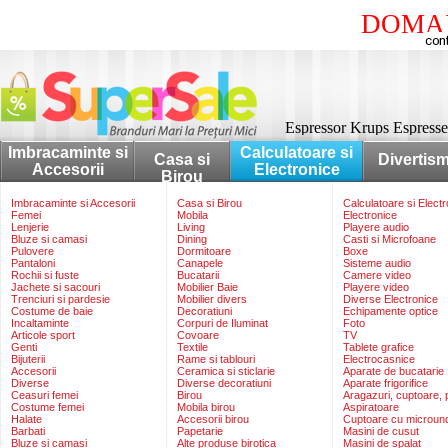
DOMAI
Espressor Krups Espresse
Imbracaminte si
Calculatoare si
Casa si
Divertis
Accesorii
Electronice
Birou
Imbracaminte si Accesorii
Casa si Birou
Calculatoare si Elect
Femei
Mobila
Electronice
Lenjerie
Living
Playere audio
Bluze si camasi
Dining
Casti si Microfoane
Pulovere
Dormitoare
Boxe
Pantaloni
Canapele
Sisteme audio
Rochii si fuste
Bucatarii
Camere video
Jachete si sacouri
Mobilier Baie
Playere video
Trenciuri si pardesie
Mobilier divers
Diverse Electronice
Costume de baie
Decoratiuni
Echipamente optice
Incaltaminte
Corpuri de Iluminat
Foto
Articole sport
Covoare
TV
Genti
Textile
Tablete grafice
Bijuterii
Rame si tablouri
Electrocasnice
Accesorii
Ceramica si sticlarie
Aparate de bucatarie
Diverse
Diverse decoratiuni
Aparate frigorifice
Ceasuri femei
Birou
Aragazuri, cuptoare, p
Costume femei
Mobila birou
Aspiratoare
Halate
Accesorii birou
Cuptoare cu microun
Barbati
Papetarie
Masini de cusut
Bluze si camasi
Alte produse birotica
Masini de spalat