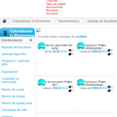
Chiuvete
Vase de toaleta
Accesorii bai
Bucatarie
Accesorii
Calculatoare si Electronice
Electrocasnice
Aparate de bucatarie
Calculatoare
si Electronice
Promotii similare adaugate de
evoMAG
Electrocasnice
Rasnita de cafea Adler AD
Espressor Philips
promo
promo
Aparate de bucatarie
443&...
HD8954/09...
0
0
59.90
RON
8499.00
RON
59.90
8499.00
Aparate frigorifice
0
0
Aragazuri, cuptoare,
plite
Aspiratoare
Cuptoare cu
microunde
Robot de bucatarie Philips
Espressor Philips
promo
promo
HR7...
HD8856/09&#...
0
0
358.92
RON
6499.00
RON
358.92
6499.00
Masini de cusut
0
0
Masini de spalat
Masini de spalat vase
Uscatoare de rufe
Diverse