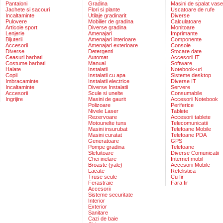
Pantaloni
Gradina
Masini de spalat vase
Jachete si sacouri
Flori si plante
Uscatoare de rufe
Incaltaminte
Utilaje gradinarit
Diverse
Pulovere
Mobilier de gradina
Calculatoare
Articole sport
Diverse gradina
Monitoare
Lenjerie
Amenajari
Imprimante
Bijuterii
Amenajari interioare
Componente
Accesorii
Amenajari exterioare
Console
Diverse
Detergenti
Stocare date
Ceasuri barbati
Automat
Accesorii IT
Costume barbati
Manual
Software
Halate
Instalatii
Notebook-uri
Copii
Instalatii cu apa
Sisteme desktop
Imbracaminte
Instalatii electrice
Diverse IT
Incaltaminte
Diverse Instalatii
Servere
Accesorii
Scule si unelte
Consumabile
Ingrijire
Masini de gaurit
Accesorii Notebook
Polizoare
Periferice
Nivele Laser
Tablete
Rezervoare
Accesorii tablete
Motounelte tuns
Telecomunicatii
Masini insurubat
Telefoane Mobile
Masini curatat
Telefoane PDA
Generatoare
GPS
Pompe gradina
Telefoane
Slefuitoare
Diverse Comunicatii
Chei inelare
Internet mobil
Broaste (yale)
Accesorii Mobile
Lacate
Retelistica
Truse scule
Cu fir
Ferastraie
Fara fir
Accesorii
Sisteme securitate
Interior
Exterior
Sanitare
Cazi de baie