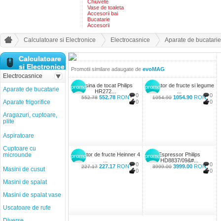
Chiuvete
Vase de toaleta
Accesorii bai
Bucatarie
Accesorii
Calculatoare si Electronice
Electrocasnice
Aparate de bucatarie
Calculatoare
si Electronice
Promotii similare adaugate de
evoMAG
Electrocasnice
Masina de tocat Philips
Storcator de fructe si legume
promo
promo
Aparate de bucatarie
HR272...
...
0
0
552.78
RON
1054.90
RON
552.78
1054.90
Aparate frigorifice
0
0
Aragazuri, cuptoare,
plite
Aspiratoare
Cuptoare cu
microunde
Storcator de fructe Heinner 4
Espressor Philips
promo
promo
...
HD8837/09&#...
0
0
227.17
RON
3999.00
RON
227.17
3999.00
Masini de cusut
0
0
Masini de spalat
Masini de spalat vase
Uscatoare de rufe
Diverse