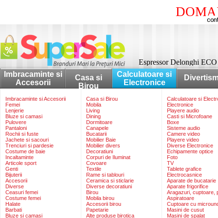
DOMAI
Espressor Delonghi ECO 
Imbracaminte si
Calculatoare si
Casa si
Divertis
Accesorii
Electronice
Birou
Imbracaminte si Accesorii
Casa si Birou
Calculatoare si Elect
Femei
Mobila
Electronice
Lenjerie
Living
Playere audio
Bluze si camasi
Dining
Casti si Microfoane
Pulovere
Dormitoare
Boxe
Pantaloni
Canapele
Sisteme audio
Rochii si fuste
Bucatarii
Camere video
Jachete si sacouri
Mobilier Baie
Playere video
Trenciuri si pardesie
Mobilier divers
Diverse Electronice
Costume de baie
Decoratiuni
Echipamente optice
Incaltaminte
Corpuri de Iluminat
Foto
Articole sport
Covoare
TV
Genti
Textile
Tablete grafice
Bijuterii
Rame si tablouri
Electrocasnice
Accesorii
Ceramica si sticlarie
Aparate de bucatarie
Diverse
Diverse decoratiuni
Aparate frigorifice
Ceasuri femei
Birou
Aragazuri, cuptoare, p
Costume femei
Mobila birou
Aspiratoare
Halate
Accesorii birou
Cuptoare cu microun
Barbati
Papetarie
Masini de cusut
Bluze si camasi
Alte produse birotica
Masini de spalat