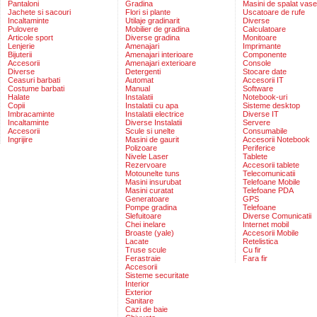
Pantaloni
Gradina
Masini de spalat vase
Jachete si sacouri
Flori si plante
Uscatoare de rufe
Incaltaminte
Utilaje gradinarit
Diverse
Pulovere
Mobilier de gradina
Calculatoare
Articole sport
Diverse gradina
Monitoare
Lenjerie
Amenajari
Imprimante
Bijuterii
Amenajari interioare
Componente
Accesorii
Amenajari exterioare
Console
Diverse
Detergenti
Stocare date
Ceasuri barbati
Automat
Accesorii IT
Costume barbati
Manual
Software
Halate
Instalatii
Notebook-uri
Copii
Instalatii cu apa
Sisteme desktop
Imbracaminte
Instalatii electrice
Diverse IT
Incaltaminte
Diverse Instalatii
Servere
Accesorii
Scule si unelte
Consumabile
Ingrijire
Masini de gaurit
Accesorii Notebook
Polizoare
Periferice
Nivele Laser
Tablete
Rezervoare
Accesorii tablete
Motounelte tuns
Telecomunicatii
Masini insurubat
Telefoane Mobile
Masini curatat
Telefoane PDA
Generatoare
GPS
Pompe gradina
Telefoane
Slefuitoare
Diverse Comunicatii
Chei inelare
Internet mobil
Broaste (yale)
Accesorii Mobile
Lacate
Retelistica
Truse scule
Cu fir
Ferastraie
Fara fir
Accesorii
Sisteme securitate
Interior
Exterior
Sanitare
Cazi de baie