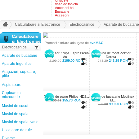
Chiuvete
Vase de toaleta
Accesorii bai
Bucatarie
Accesorii
Calculatoare si Electronice
Electrocasnice
Aparate de bucatarie
Calculatoare
si Electronice
Promotii similare adaugate de
evoMAG
Electrocasnice
Espressor Krups Espresseria
Masina de tocat Zelmer
promo
promo
Aparate de bucatarie
Au...
Dorota ...
0
0
2199.00
RON
243.29
RON
2199.00
243.29
Aparate frigorifice
0
0
Aragazuri, cuptoare,
plite
Aspiratoare
Cuptoare cu
microunde
Prajitor de paine Philips HD2...
Robot de bucatarie Moulinex
promo
promo
155.73
RON
M...
155.73
0
0
999.00
RON
999.00
Masini de cusut
0
0
Masini de spalat
Masini de spalat vase
Uscatoare de rufe
Diverse