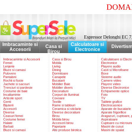
DOMAI
Espressor Delonghi EC 7
Imbracaminte si
Calculatoare si
Casa si
Divertis
Accesorii
Electronice
Birou
Imbracaminte si Accesorii
Casa si Birou
Calculatoare si Elect
Femei
Mobila
Electronice
Lenjerie
Living
Playere audio
Bluze si camasi
Dining
Casti si Microfoane
Pulovere
Dormitoare
Boxe
Pantaloni
Canapele
Sisteme audio
Rochii si fuste
Bucatarii
Camere video
Jachete si sacouri
Mobilier Baie
Playere video
Trenciuri si pardesie
Mobilier divers
Diverse Electronice
Costume de baie
Decoratiuni
Echipamente optice
Incaltaminte
Corpuri de Iluminat
Foto
Articole sport
Covoare
TV
Genti
Textile
Tablete grafice
Bijuterii
Rame si tablouri
Electrocasnice
Accesorii
Ceramica si sticlarie
Aparate de bucatarie
Diverse
Diverse decoratiuni
Aparate frigorifice
Ceasuri femei
Birou
Aragazuri, cuptoare, p
Costume femei
Mobila birou
Aspiratoare
Halate
Accesorii birou
Cuptoare cu microun
Barbati
Papetarie
Masini de cusut
Bluze si camasi
Alte produse birotica
Masini de spalat