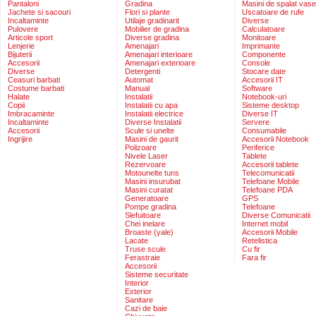
Pantaloni
Gradina
Masini de spalat vase
Jachete si sacouri
Flori si plante
Uscatoare de rufe
Incaltaminte
Utilaje gradinarit
Diverse
Pulovere
Mobilier de gradina
Calculatoare
Articole sport
Diverse gradina
Monitoare
Lenjerie
Amenajari
Imprimante
Bijuterii
Amenajari interioare
Componente
Accesorii
Amenajari exterioare
Console
Diverse
Detergenti
Stocare date
Ceasuri barbati
Automat
Accesorii IT
Costume barbati
Manual
Software
Halate
Instalatii
Notebook-uri
Copii
Instalatii cu apa
Sisteme desktop
Imbracaminte
Instalatii electrice
Diverse IT
Incaltaminte
Diverse Instalatii
Servere
Accesorii
Scule si unelte
Consumabile
Ingrijire
Masini de gaurit
Accesorii Notebook
Polizoare
Periferice
Nivele Laser
Tablete
Rezervoare
Accesorii tablete
Motounelte tuns
Telecomunicatii
Masini insurubat
Telefoane Mobile
Masini curatat
Telefoane PDA
Generatoare
GPS
Pompe gradina
Telefoane
Slefuitoare
Diverse Comunicatii
Chei inelare
Internet mobil
Broaste (yale)
Accesorii Mobile
Lacate
Retelistica
Truse scule
Cu fir
Ferastraie
Fara fir
Accesorii
Sisteme securitate
Interior
Exterior
Sanitare
Cazi de baie