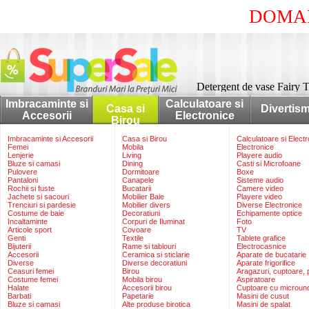
DOMAI
Detergent de vase Fairy 
Imbracaminte si
Calculatoare si
Casa si
Divertis
Accesorii
Electronice
Birou
Imbracaminte si Accesorii
Casa si Birou
Calculatoare si Elect
Femei
Mobila
Electronice
Lenjerie
Living
Playere audio
Bluze si camasi
Dining
Casti si Microfoane
Pulovere
Dormitoare
Boxe
Pantaloni
Canapele
Sisteme audio
Rochii si fuste
Bucatarii
Camere video
Jachete si sacouri
Mobilier Baie
Playere video
Trenciuri si pardesie
Mobilier divers
Diverse Electronice
Costume de baie
Decoratiuni
Echipamente optice
Incaltaminte
Corpuri de Iluminat
Foto
Articole sport
Covoare
TV
Genti
Textile
Tablete grafice
Bijuterii
Rame si tablouri
Electrocasnice
Accesorii
Ceramica si sticlarie
Aparate de bucatarie
Diverse
Diverse decoratiuni
Aparate frigorifice
Ceasuri femei
Birou
Aragazuri, cuptoare, p
Costume femei
Mobila birou
Aspiratoare
Halate
Accesorii birou
Cuptoare cu microun
Barbati
Papetarie
Masini de cusut
Bluze si camasi
Alte produse birotica
Masini de spalat