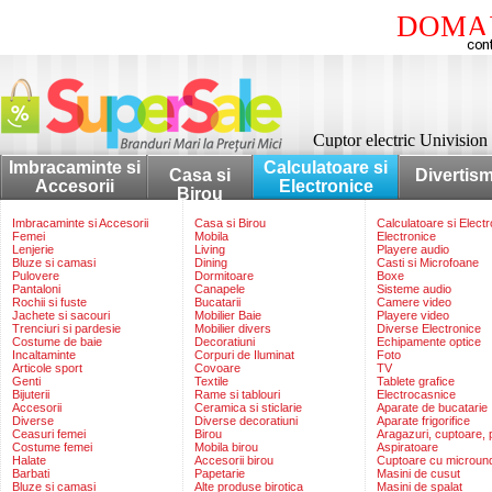
DOMAI
Cuptor electric Univis
Imbracaminte si
Calculatoare si
Casa si
Divertis
Accesorii
Electronice
Birou
Imbracaminte si Accesorii
Casa si Birou
Calculatoare si Elect
Femei
Mobila
Electronice
Lenjerie
Living
Playere audio
Bluze si camasi
Dining
Casti si Microfoane
Pulovere
Dormitoare
Boxe
Pantaloni
Canapele
Sisteme audio
Rochii si fuste
Bucatarii
Camere video
Jachete si sacouri
Mobilier Baie
Playere video
Trenciuri si pardesie
Mobilier divers
Diverse Electronice
Costume de baie
Decoratiuni
Echipamente optice
Incaltaminte
Corpuri de Iluminat
Foto
Articole sport
Covoare
TV
Genti
Textile
Tablete grafice
Bijuterii
Rame si tablouri
Electrocasnice
Accesorii
Ceramica si sticlarie
Aparate de bucatarie
Diverse
Diverse decoratiuni
Aparate frigorifice
Ceasuri femei
Birou
Aragazuri, cuptoare, p
Costume femei
Mobila birou
Aspiratoare
Halate
Accesorii birou
Cuptoare cu microun
Barbati
Papetarie
Masini de cusut
Bluze si camasi
Alte produse birotica
Masini de spalat