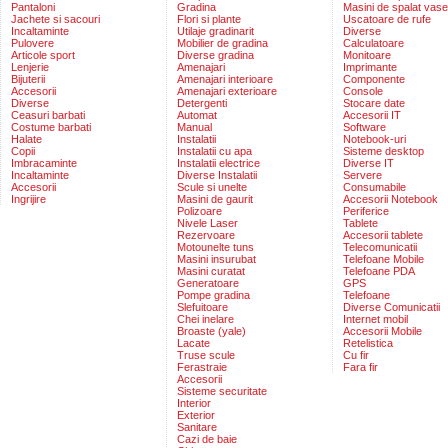
Pantaloni
Gradina
Masini de spalat vase
Jachete si sacouri
Flori si plante
Uscatoare de rufe
Incaltaminte
Utilaje gradinarit
Diverse
Pulovere
Mobilier de gradina
Calculatoare
Articole sport
Diverse gradina
Monitoare
Lenjerie
Amenajari
Imprimante
Bijuterii
Amenajari interioare
Componente
Accesorii
Amenajari exterioare
Console
Diverse
Detergenti
Stocare date
Ceasuri barbati
Automat
Accesorii IT
Costume barbati
Manual
Software
Halate
Instalatii
Notebook-uri
Copii
Instalatii cu apa
Sisteme desktop
Imbracaminte
Instalatii electrice
Diverse IT
Incaltaminte
Diverse Instalatii
Servere
Accesorii
Scule si unelte
Consumabile
Ingrijire
Masini de gaurit
Accesorii Notebook
Polizoare
Periferice
Nivele Laser
Tablete
Rezervoare
Accesorii tablete
Motounelte tuns
Telecomunicatii
Masini insurubat
Telefoane Mobile
Masini curatat
Telefoane PDA
Generatoare
GPS
Pompe gradina
Telefoane
Slefuitoare
Diverse Comunicatii
Chei inelare
Internet mobil
Broaste (yale)
Accesorii Mobile
Lacate
Retelistica
Truse scule
Cu fir
Ferastraie
Fara fir
Accesorii
Sisteme securitate
Interior
Exterior
Sanitare
Cazi de baie