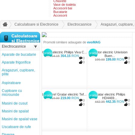
Chiuvete
Vase de toaleta
Accesorii bai
Bucatarie
Accesorii
Calculatoare si Electronice
Electrocasnice
Aragazuri, cuptoare, 
Calculatoare
si Electronice
Promotii similare adaugate de
evoMAG
Electrocasnice
Gratar electric Philips Viva C...
Cuptor electric Univision
promo
promo
Aparate de bucatarie
354.15
RON
Buen...
354.15
0
0
199.00
RON
199.00
Aparate frigorifice
0
0
Aragazuri, cuptoare,
plite
Aspiratoare
Cuptoare cu
microunde
Lichidare! Gratar electric Tef...
Gratar electric Philips
promo
promo
219.00
RON
HD4469...
219.00
0
0
442.35
RON
442.35
Masini de cusut
0
0
Masini de spalat
Masini de spalat vase
Uscatoare de rufe
Diverse