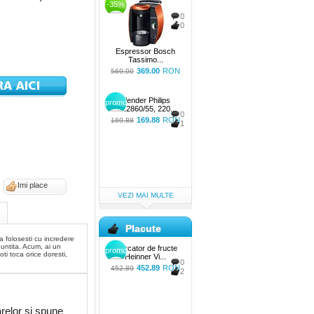
-35%
0
0
Espressor Bosch
Tassimo...
369.00
RON
569.00
Blender Philips
promo
HR2860/55, 220...
0
169.88
RON
169.88
1
Imi place
VEZI MAI MULTE
Placute
sa folosesti cu incredere
untita. Acum, ai un
Storcator de fructe
promo
oti toca orice doresti,
Heinner Vi...
0
452.89
RON
452.89
2
relor si spune