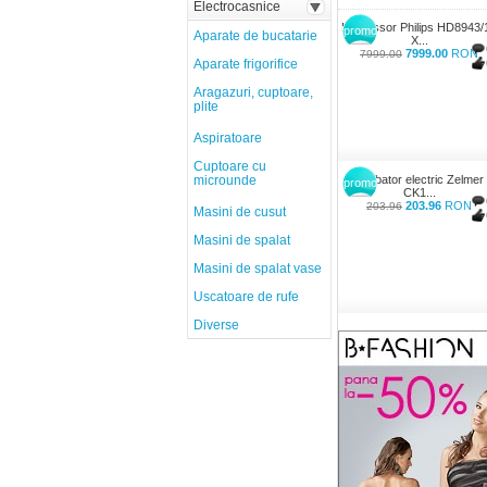
Electrocasnice
Espressor Philips HD8943/
promo
Aparate de bucatarie
X...
7999.00
RON
7999.00
Aparate frigorifice
Aragazuri, cuptoare,
plite
Aspiratoare
Cuptoare cu
microunde
Fierbator electric Zelmer
promo
CK1...
203.96
RON
203.96
Masini de cusut
Masini de spalat
Masini de spalat vase
Uscatoare de rufe
Diverse