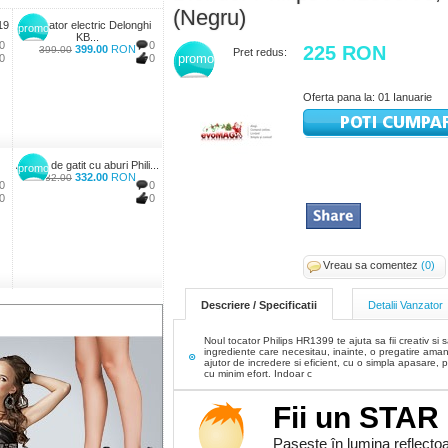
(Negru)
19
Fierbator electric Delonghi
promo
KB...
0
0
225 RON
399.00
RON
399.00
Pret redus:
promo
0
0
Oferta pana la: 01 Ianuarie
Aparat de gatit cu aburi Phili...
promo
332.00
RON
332.00
0
0
0
0
Vreau sa comentez
(0)
Descriere / Specificatii
Detalii Vanzator
Noul tocator Philips HR1399 te ajuta sa fii creativ si 
ingrediente care necesitau, inainte, o pregatire aman
ajutor de incredere si eficient, cu o simpla apasare, p
cu minim efort. Indoar c
Fii un STAR
Paseste în lumina reflectoa