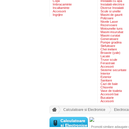
Copii
Instalatii cu apa
Imbracaminte
Instalatii electrice
Incaltaminte
Diverse Instalatii
Accesorii
Scule si unelte
Ingrijire
Masini de gaurit
Polizoare
Nivele Laser
Rezervoare
Motounelte tuns
Masini insurubat
Masini curatat
Generatoare
Pompe gradina
Slefuitoare
Chei inelare
Broaste (yale)
Lacate
Truse scule
Ferastraie
Accesorii
Sisteme securitate
Interior
Exterior
Sanitare
Cazi de baie
Chiuvete
Vase de toaleta
Accesorii bai
Bucatarie
Accesorii
Calculatoare si Electronice
Electroca
Calculatoare
si Electronice
Promotii similare adaugate