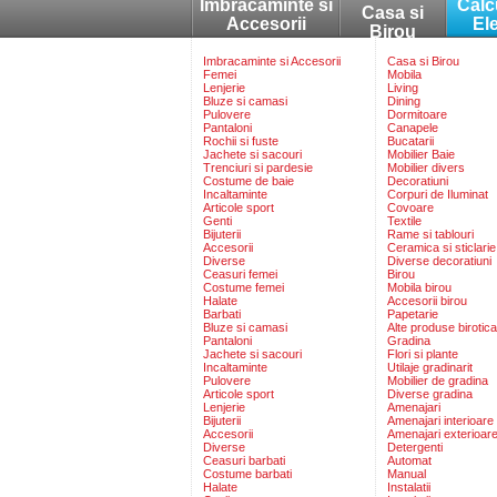
Imbracaminte si
Calc
Casa si
Accesorii
El
Birou
Imbracaminte si Accesorii
Casa si Birou
Femei
Mobila
Lenjerie
Living
Bluze si camasi
Dining
Pulovere
Dormitoare
Pantaloni
Canapele
Rochii si fuste
Bucatarii
Jachete si sacouri
Mobilier Baie
Trenciuri si pardesie
Mobilier divers
Costume de baie
Decoratiuni
Incaltaminte
Corpuri de Iluminat
Articole sport
Covoare
Genti
Textile
Bijuterii
Rame si tablouri
Accesorii
Ceramica si sticlarie
Diverse
Diverse decoratiuni
Ceasuri femei
Birou
Costume femei
Mobila birou
Halate
Accesorii birou
Barbati
Papetarie
Bluze si camasi
Alte produse birotica
Pantaloni
Gradina
Jachete si sacouri
Flori si plante
Incaltaminte
Utilaje gradinarit
Pulovere
Mobilier de gradina
Articole sport
Diverse gradina
Lenjerie
Amenajari
Bijuterii
Amenajari interioare
Accesorii
Amenajari exterioar
Diverse
Detergenti
Ceasuri barbati
Automat
Costume barbati
Manual
Halate
Instalatii