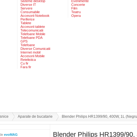
Sisteme desktop
Evenimente
Diverse IT
Concerte
Servere
Film
Consumabile
Teatru
Accesorii Notebook
Opera
Periferice
Tablete
Accesorii tablete
Telecomunicatii
Telefoane Mobile
Telefoane PDA
GPS
Telefoane
Diverse Comunicatii
Internet mobil
Accesorii Mobile
Retelistica
Cu fir
Fara fir
snice
Aparate de bucatarie
Blender Philips HR1399/90, 400W, 1L (Negru
Blender Philips HR1399/90,
 de
evoMAG