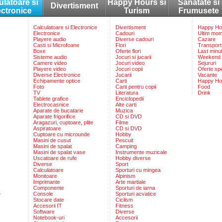
ulatoare si
Happy Hours si
Sanatate si
Divertisment
ectronice
Turism
Frumusete
Calculatoare si Electronice
Divertisment
Happy Hou
Electronice
Cadouri
Ultim mo
Playere audio
Diverse cadouri
Cazare
Casti si Microfoane
Flori
Transport
Boxe
Oferte flori
Last minu
Sisteme audio
Jocuri si jucarii
Weekend
Camere video
Jocuri video
Sejururi
Playere video
Jocuri copii
Oferte sp
Diverse Electronice
Jucarii
Vacante
Echipamente optice
Carti
Happy Ho
Foto
Carti pentru copii
Food
TV
Literatura
Drink
Tablete grafice
Enciclopedii
Electrocasnice
Alte carti
Aparate de bucatarie
Muzica
Aparate frigorifice
CD si DVD
Aragazuri, cuptoare, plite
Filme
Aspiratoare
CD si DVD
Cuptoare cu microunde
Hobby
Masini de cusut
Pescuit
Masini de spalat
Camping
Masini de spalat vase
Instrumente muzicale
Uscatoare de rufe
Hobby diverse
Diverse
Sport
Calculatoare
Sporturi cu mingea
Monitoare
Alpinism
Imprimante
Arte martiale
Componente
Sporturi de iarna
e
Console
Sporturi acvatice
Stocare date
Ciclism
Accesorii IT
Fitness
Software
Diverse
Notebook-uri
Accesorii