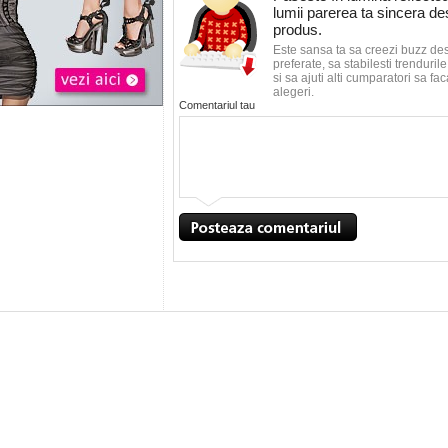
lumii parerea ta sincera d
produs.
Este sansa ta sa creezi buzz de
preferate, sa stabilesti trenduri
si sa ajuti alti cumparatori sa f
alegeri.
Comentariul tau