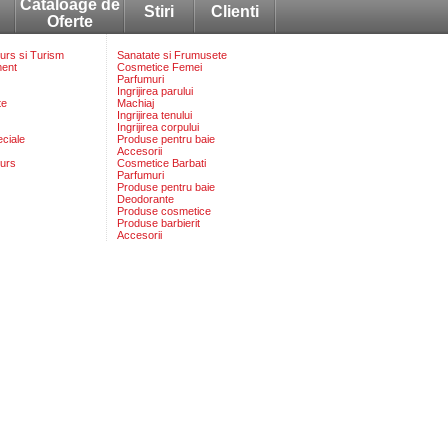
Cataloage de
Stiri
Clienti
Oferte
rs si Turism
Sanatate si Frumusete
ment
Cosmetice Femei
Parfumuri
Ingrijirea parului
te
Machiaj
Ingrijirea tenului
Ingrijirea corpului
eciale
Produse pentru baie
Accesorii
urs
Cosmetice Barbati
Parfumuri
Produse pentru baie
Deodorante
Produse cosmetice
Produse barbierit
Accesorii