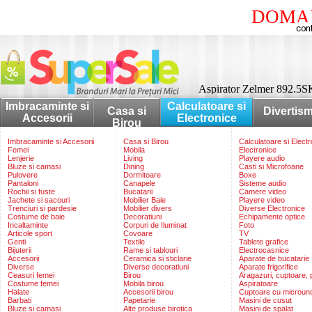
DOMAI
Aspirator Zelmer 892.5SK
Imbracaminte si
Calculatoare si
Casa si
Divertis
Accesorii
Electronice
Birou
Imbracaminte si Accesorii
Casa si Birou
Calculatoare si Elect
Femei
Mobila
Electronice
Lenjerie
Living
Playere audio
Bluze si camasi
Dining
Casti si Microfoane
Pulovere
Dormitoare
Boxe
Pantaloni
Canapele
Sisteme audio
Rochii si fuste
Bucatarii
Camere video
Jachete si sacouri
Mobilier Baie
Playere video
Trenciuri si pardesie
Mobilier divers
Diverse Electronice
Costume de baie
Decoratiuni
Echipamente optice
Incaltaminte
Corpuri de Iluminat
Foto
Articole sport
Covoare
TV
Genti
Textile
Tablete grafice
Bijuterii
Rame si tablouri
Electrocasnice
Accesorii
Ceramica si sticlarie
Aparate de bucatarie
Diverse
Diverse decoratiuni
Aparate frigorifice
Ceasuri femei
Birou
Aragazuri, cuptoare, p
Costume femei
Mobila birou
Aspiratoare
Halate
Accesorii birou
Cuptoare cu microun
Barbati
Papetarie
Masini de cusut
Bluze si camasi
Alte produse birotica
Masini de spalat