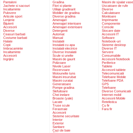
Pantaloni
Gradina
Masini de spalat vase
Jachete si sacouri
Flori si plante
Uscatoare de rufe
Incaltaminte
Utilaje gradinarit
Diverse
Pulovere
Mobilier de gradina
Calculatoare
Articole sport
Diverse gradina
Monitoare
Lenjerie
Amenajari
Imprimante
Bijuterii
Amenajari interioare
Componente
Accesorii
Amenajari exterioare
Console
Diverse
Detergenti
Stocare date
Ceasuri barbati
Automat
Accesorii IT
Costume barbati
Manual
Software
Halate
Instalatii
Notebook-uri
Copii
Instalatii cu apa
Sisteme desktop
Imbracaminte
Instalatii electrice
Diverse IT
Incaltaminte
Diverse Instalatii
Servere
Accesorii
Scule si unelte
Consumabile
Ingrijire
Masini de gaurit
Accesorii Notebook
Polizoare
Periferice
Nivele Laser
Tablete
Rezervoare
Accesorii tablete
Motounelte tuns
Telecomunicatii
Masini insurubat
Telefoane Mobile
Masini curatat
Telefoane PDA
Generatoare
GPS
Pompe gradina
Telefoane
Slefuitoare
Diverse Comunicatii
Chei inelare
Internet mobil
Broaste (yale)
Accesorii Mobile
Lacate
Retelistica
Truse scule
Cu fir
Ferastraie
Fara fir
Accesorii
Sisteme securitate
Interior
Exterior
Sanitare
Cazi de baie