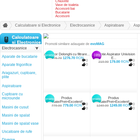
Chiuvete
Vase de toaleta
Accesorii bai
Bucatarie
Accesorii
Calculatoare si Electronice
Electrocasnice
Aspiratoare
Asp
Calculatoare
si Electronice
Promotii similare adaugate de
evoMAG
Electrocasnice
Aspirator Delonghi cu filtrare...
Promotie Aspirator Univision
promo
-19%
Aparate de bucatarie
1276.70
RON
E...
1276.70
0
0
179.00
RON
219.90
Aparate frigorifice
0
0
Aragazuri, cuptoare,
plite
Aspiratoare
Cuptoare cu
microunde
Produs
Produs
promo
promo
Calitate/Pret=Excelent!...
Calitate/Pret=Excelent!...
0
0
779.00
RON
1249.00
RON
779.00
1249.00
Masini de cusut
0
0
Masini de spalat
Masini de spalat vase
Uscatoare de rufe
Diverse