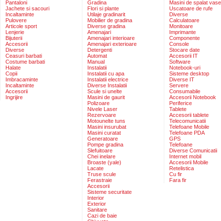
Pantaloni
Gradina
Masini de spalat vase
Jachete si sacouri
Flori si plante
Uscatoare de rufe
Incaltaminte
Utilaje gradinarit
Diverse
Pulovere
Mobilier de gradina
Calculatoare
Articole sport
Diverse gradina
Monitoare
Lenjerie
Amenajari
Imprimante
Bijuterii
Amenajari interioare
Componente
Accesorii
Amenajari exterioare
Console
Diverse
Detergenti
Stocare date
Ceasuri barbati
Automat
Accesorii IT
Costume barbati
Manual
Software
Halate
Instalatii
Notebook-uri
Copii
Instalatii cu apa
Sisteme desktop
Imbracaminte
Instalatii electrice
Diverse IT
Incaltaminte
Diverse Instalatii
Servere
Accesorii
Scule si unelte
Consumabile
Ingrijire
Masini de gaurit
Accesorii Notebook
Polizoare
Periferice
Nivele Laser
Tablete
Rezervoare
Accesorii tablete
Motounelte tuns
Telecomunicatii
Masini insurubat
Telefoane Mobile
Masini curatat
Telefoane PDA
Generatoare
GPS
Pompe gradina
Telefoane
Slefuitoare
Diverse Comunicatii
Chei inelare
Internet mobil
Broaste (yale)
Accesorii Mobile
Lacate
Retelistica
Truse scule
Cu fir
Ferastraie
Fara fir
Accesorii
Sisteme securitate
Interior
Exterior
Sanitare
Cazi de baie