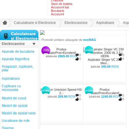
Chiuvete
Vase de toaleta
Accesorii bai
Bucatarie
Accesorii
Calculatoare si Electronice
Electrocasnice
Aspiratoare
Asp
Calculatoare
si Electronice
Promotii similare adaugate de
evoMAG
Electrocasnice
Produs
-20%
promo
Aparate de bucatarie
Calitate/Pret=Excelent!...
0
0
2869.00
RON
3599.00
Aparate frigorifice
0
0
Aspirator Singer VC 230
Men...
Aragazuri, cuptoare,
345.00
RON
345.00
plite
Aspiratoare
Cuptoare cu
microunde
Aspirator Univision Speed HS-
Produs
promo
promo
2...
Calitate/Pret=Excelent!...
0
0
209.90
RON
1249.00
RON
209.90
1249.00
Masini de cusut
0
0
Masini de spalat
Masini de spalat vase
Uscatoare de rufe
Diverse