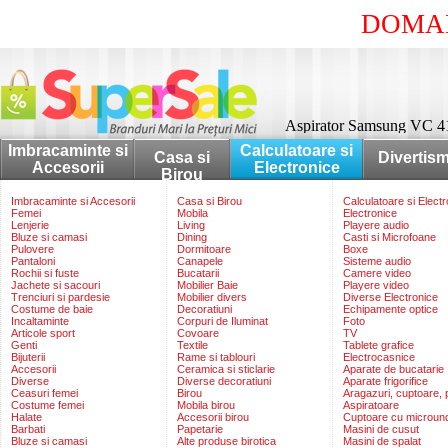
DOMAI
Aspirator Samsung VC 41
Imbracaminte si
Calculatoare si
Casa si
Divertis
Accesorii
Electronice
Birou
Imbracaminte si Accesorii
Casa si Birou
Calculatoare si Elect
Femei
Mobila
Electronice
Lenjerie
Living
Playere audio
Bluze si camasi
Dining
Casti si Microfoane
Pulovere
Dormitoare
Boxe
Pantaloni
Canapele
Sisteme audio
Rochii si fuste
Bucatarii
Camere video
Jachete si sacouri
Mobilier Baie
Playere video
Trenciuri si pardesie
Mobilier divers
Diverse Electronice
Costume de baie
Decoratiuni
Echipamente optice
Incaltaminte
Corpuri de Iluminat
Foto
Articole sport
Covoare
TV
Genti
Textile
Tablete grafice
Bijuterii
Rame si tablouri
Electrocasnice
Accesorii
Ceramica si sticlarie
Aparate de bucatarie
Diverse
Diverse decoratiuni
Aparate frigorifice
Ceasuri femei
Birou
Aragazuri, cuptoare, p
Costume femei
Mobila birou
Aspiratoare
Halate
Accesorii birou
Cuptoare cu microun
Barbati
Papetarie
Masini de cusut
Bluze si camasi
Alte produse birotica
Masini de spalat