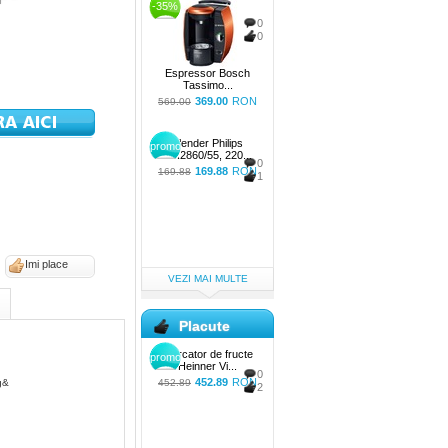
-35%
0
0
Espressor Bosch
Tassimo...
369.00
RON
569.00
Blender Philips
promo
HR2860/55, 220...
0
169.88
RON
169.88
1
Imi place
VEZI MAI MULTE
Placute
Storcator de fructe
promo
Heinner Vi...
0
452.89
RON
g&
452.89
2