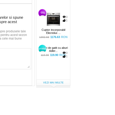
-9%
relor si spune
0
1
espre acest
Cuptor incorporabil
spre produsele tale
Electolux ...
le pentru acest sezon
1176.63
RON
1302.63
aca cele mai bune
Aparat de gatit cu aburi
promo
Adler...
0
119.90
RON
119.90
1
VEZI MAI MULTE