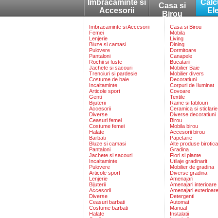
Imbracaminte si
Calc
Casa si
Accesorii
El
Birou
Imbracaminte si Accesorii
Casa si Birou
Femei
Mobila
Lenjerie
Living
Bluze si camasi
Dining
Pulovere
Dormitoare
Pantaloni
Canapele
Rochii si fuste
Bucatarii
Jachete si sacouri
Mobilier Baie
Trenciuri si pardesie
Mobilier divers
Costume de baie
Decoratiuni
Incaltaminte
Corpuri de Iluminat
Articole sport
Covoare
Genti
Textile
Bijuterii
Rame si tablouri
Accesorii
Ceramica si sticlarie
Diverse
Diverse decoratiuni
Ceasuri femei
Birou
Costume femei
Mobila birou
Halate
Accesorii birou
Barbati
Papetarie
Bluze si camasi
Alte produse birotica
Pantaloni
Gradina
Jachete si sacouri
Flori si plante
Incaltaminte
Utilaje gradinarit
Pulovere
Mobilier de gradina
Articole sport
Diverse gradina
Lenjerie
Amenajari
Bijuterii
Amenajari interioare
Accesorii
Amenajari exterioar
Diverse
Detergenti
Ceasuri barbati
Automat
Costume barbati
Manual
Halate
Instalatii