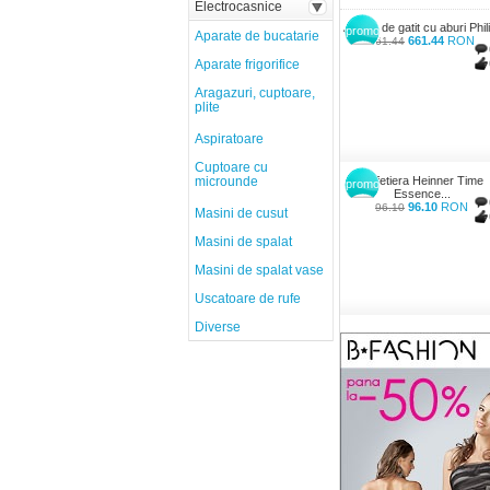
Electrocasnice
Aparat de gatit cu aburi Phili
promo
Aparate de bucatarie
661.44
RON
661.44
Aparate frigorifice
Aragazuri, cuptoare,
plite
Aspiratoare
Cuptoare cu
microunde
Cafetiera Heinner Time
promo
Essence...
96.10
RON
96.10
Masini de cusut
Masini de spalat
Masini de spalat vase
Uscatoare de rufe
Diverse