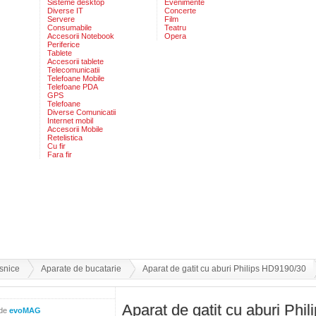
Sisteme desktop
Evenimente
Diverse IT
Concerte
Servere
Film
Consumabile
Teatru
Accesorii Notebook
Opera
Periferice
Tablete
Accesorii tablete
Telecomunicatii
Telefoane Mobile
Telefoane PDA
GPS
Telefoane
Diverse Comunicatii
Internet mobil
Accesorii Mobile
Retelistica
Cu fir
Fara fir
snice
Aparate de bucatarie
Aparat de gatit cu aburi Philips HD9190/30
Aparat de gatit cu aburi Phil
 de
evoMAG