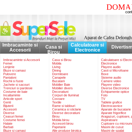
DOMAI
Aparat de Cafea Delongh
Imbracaminte si
Calculatoare si
Casa si
Divertis
Accesorii
Electronice
Birou
Imbracaminte si Accesorii
Casa si Birou
Calculatoare si Elect
Femei
Mobila
Electronice
Lenjerie
Living
Playere audio
Bluze si camasi
Dining
Casti si Microfoane
Pulovere
Dormitoare
Boxe
Pantaloni
Canapele
Sisteme audio
Rochii si fuste
Bucatarii
Camere video
Jachete si sacouri
Mobilier Baie
Playere video
Trenciuri si pardesie
Mobilier divers
Diverse Electronice
Costume de baie
Decoratiuni
Echipamente optice
Incaltaminte
Corpuri de Iluminat
Foto
Articole sport
Covoare
TV
Genti
Textile
Tablete grafice
Bijuterii
Rame si tablouri
Electrocasnice
Accesorii
Ceramica si sticlarie
Aparate de bucatarie
Diverse
Diverse decoratiuni
Aparate frigorifice
Ceasuri femei
Birou
Aragazuri, cuptoare, p
Costume femei
Mobila birou
Aspiratoare
Halate
Accesorii birou
Cuptoare cu microun
Barbati
Papetarie
Masini de cusut
Bluze si camasi
Alte produse birotica
Masini de spalat