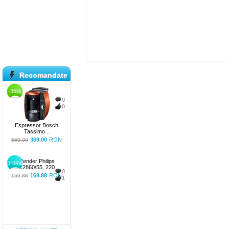
Recomandate
-35%
0
0
Espressor Bosch
Tassimo...
369.00
RON
569.00
Blender Philips
promo
HR2860/55, 220...
0
169.88
RON
169.88
1