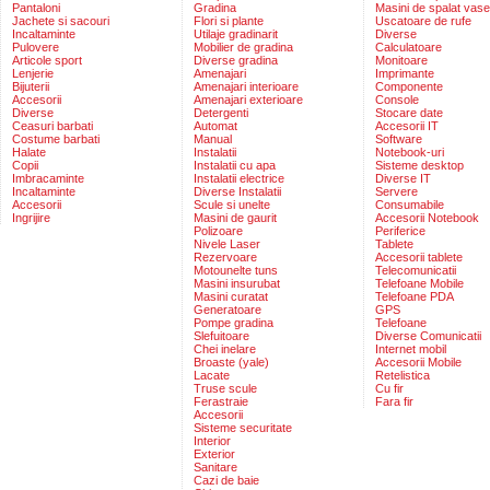
Pantaloni
Gradina
Masini de spalat vase
Jachete si sacouri
Flori si plante
Uscatoare de rufe
Incaltaminte
Utilaje gradinarit
Diverse
Pulovere
Mobilier de gradina
Calculatoare
Articole sport
Diverse gradina
Monitoare
Lenjerie
Amenajari
Imprimante
Bijuterii
Amenajari interioare
Componente
Accesorii
Amenajari exterioare
Console
Diverse
Detergenti
Stocare date
Ceasuri barbati
Automat
Accesorii IT
Costume barbati
Manual
Software
Halate
Instalatii
Notebook-uri
Copii
Instalatii cu apa
Sisteme desktop
Imbracaminte
Instalatii electrice
Diverse IT
Incaltaminte
Diverse Instalatii
Servere
Accesorii
Scule si unelte
Consumabile
Ingrijire
Masini de gaurit
Accesorii Notebook
Polizoare
Periferice
Nivele Laser
Tablete
Rezervoare
Accesorii tablete
Motounelte tuns
Telecomunicatii
Masini insurubat
Telefoane Mobile
Masini curatat
Telefoane PDA
Generatoare
GPS
Pompe gradina
Telefoane
Slefuitoare
Diverse Comunicatii
Chei inelare
Internet mobil
Broaste (yale)
Accesorii Mobile
Lacate
Retelistica
Truse scule
Cu fir
Ferastraie
Fara fir
Accesorii
Sisteme securitate
Interior
Exterior
Sanitare
Cazi de baie