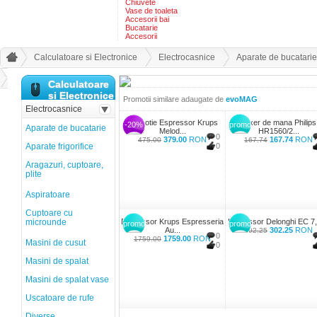
Chiuvete
Vase de toaleta
Accesorii bai
Bucatarie
Accesorii
Calculatoare si Electronice
Electrocasnice
Aparate de bucatarie
Calculatoare
si Electronice
Promotii similare adaugate de
evoMAG
Electrocasnice
Promotie Espressor Krups
Mixer de mana Philips
-20%
promo
Aparate de bucatarie
Melod...
HR1560/2...
0
379.00
RON
167.74
RON
475.00
167.74
Aparate frigorifice
0
Aragazuri, cuptoare,
plite
Aspiratoare
Cuptoare cu
microunde
Espressor Krups Espresseria
Espressor Delonghi EC 7, 
promo
promo
Au...
302.25
RON
302.25
0
1759.00
RON
1759.00
Masini de cusut
0
Masini de spalat
Masini de spalat vase
Uscatoare de rufe
Diverse