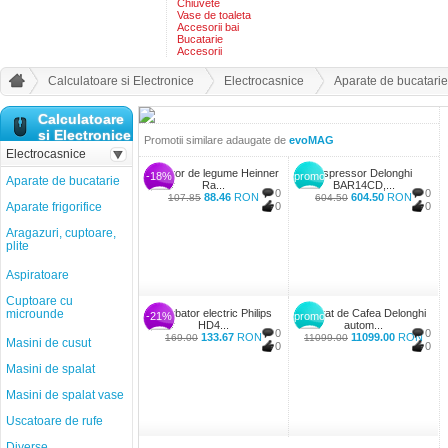
Chiuvete
Vase de toaleta
Accesorii bai
Bucatarie
Accesorii
Calculatoare si Electronice
Electrocasnice
Aparate de bucatarie
Calculatoare
si Electronice
Promotii similare adaugate de
evoMAG
Electrocasnice
Tocator de legume Heinner
Espressor Delonghi
-18%
promo
Aparate de bucatarie
Ra...
BAR14CD,...
0
0
88.46
RON
604.50
RON
107.85
604.50
Aparate frigorifice
0
0
Aragazuri, cuptoare,
plite
Aspiratoare
Cuptoare cu
microunde
Fierbator electric Philips
Aparat de Cafea Delonghi
-21%
promo
HD4...
autom...
0
0
133.67
RON
11099.00
RON
169.00
11099.00
Masini de cusut
0
0
Masini de spalat
Masini de spalat vase
Uscatoare de rufe
Diverse