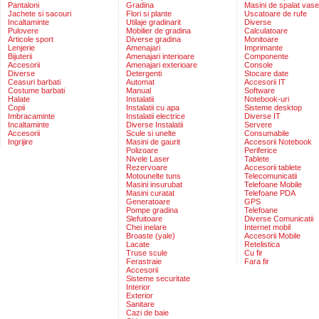
Pantaloni
Gradina
Masini de spalat vase
Jachete si sacouri
Flori si plante
Uscatoare de rufe
Incaltaminte
Utilaje gradinarit
Diverse
Pulovere
Mobilier de gradina
Calculatoare
Articole sport
Diverse gradina
Monitoare
Lenjerie
Amenajari
Imprimante
Bijuterii
Amenajari interioare
Componente
Accesorii
Amenajari exterioare
Console
Diverse
Detergenti
Stocare date
Ceasuri barbati
Automat
Accesorii IT
Costume barbati
Manual
Software
Halate
Instalatii
Notebook-uri
Copii
Instalatii cu apa
Sisteme desktop
Imbracaminte
Instalatii electrice
Diverse IT
Incaltaminte
Diverse Instalatii
Servere
Accesorii
Scule si unelte
Consumabile
Ingrijire
Masini de gaurit
Accesorii Notebook
Polizoare
Periferice
Nivele Laser
Tablete
Rezervoare
Accesorii tablete
Motounelte tuns
Telecomunicatii
Masini insurubat
Telefoane Mobile
Masini curatat
Telefoane PDA
Generatoare
GPS
Pompe gradina
Telefoane
Slefuitoare
Diverse Comunicatii
Chei inelare
Internet mobil
Broaste (yale)
Accesorii Mobile
Lacate
Retelistica
Truse scule
Cu fir
Ferastraie
Fara fir
Accesorii
Sisteme securitate
Interior
Exterior
Sanitare
Cazi de baie