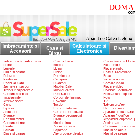
DOMAI
Aparat de Cafea Delong
Imbracaminte si
Calculatoare si
Casa si
Divertis
Accesorii
Electronice
Birou
Imbracaminte si Accesorii
Casa si Birou
Calculatoare si Elect
Femei
Mobila
Electronice
Lenjerie
Living
Playere audio
Bluze si camasi
Dining
Casti si Microfoane
Pulovere
Dormitoare
Boxe
Pantaloni
Canapele
Sisteme audio
Rochii si fuste
Bucatarii
Camere video
Jachete si sacouri
Mobilier Baie
Playere video
Trenciuri si pardesie
Mobilier divers
Diverse Electronice
Costume de baie
Decoratiuni
Echipamente optice
Incaltaminte
Corpuri de Iluminat
Foto
Articole sport
Covoare
TV
Genti
Textile
Tablete grafice
Bijuterii
Rame si tablouri
Electrocasnice
Accesorii
Ceramica si sticlarie
Aparate de bucatarie
Diverse
Diverse decoratiuni
Aparate frigorifice
Ceasuri femei
Birou
Aragazuri, cuptoare, p
Costume femei
Mobila birou
Aspiratoare
Halate
Accesorii birou
Cuptoare cu microun
Barbati
Papetarie
Masini de cusut
Bluze si camasi
Alte produse birotica
Masini de spalat