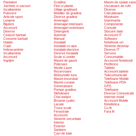
Pantaloni
Gradina
Masini de spalat vase
Jachete si sacouri
Flori si plante
Uscatoare de rufe
Incaltaminte
Utilaje gradinarit
Diverse
Pulovere
Mobilier de gradina
Calculatoare
Articole sport
Diverse gradina
Monitoare
Lenjerie
Amenajari
Imprimante
Bijuterii
Amenajari interioare
Componente
Accesorii
Amenajari exterioare
Console
Diverse
Detergenti
Stocare date
Ceasuri barbati
Automat
Accesorii IT
Costume barbati
Manual
Software
Halate
Instalatii
Notebook-uri
Copii
Instalatii cu apa
Sisteme desktop
Imbracaminte
Instalatii electrice
Diverse IT
Incaltaminte
Diverse Instalatii
Servere
Accesorii
Scule si unelte
Consumabile
Ingrijire
Masini de gaurit
Accesorii Notebook
Polizoare
Periferice
Nivele Laser
Tablete
Rezervoare
Accesorii tablete
Motounelte tuns
Telecomunicatii
Masini insurubat
Telefoane Mobile
Masini curatat
Telefoane PDA
Generatoare
GPS
Pompe gradina
Telefoane
Slefuitoare
Diverse Comunicatii
Chei inelare
Internet mobil
Broaste (yale)
Accesorii Mobile
Lacate
Retelistica
Truse scule
Cu fir
Ferastraie
Fara fir
Accesorii
Sisteme securitate
Interior
Exterior
Sanitare
Cazi de baie