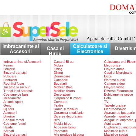
DOMAI
Aparat de cafea Combi 
Imbracaminte si
Calculatoare si
Casa si
Divertis
Accesorii
Electronice
Birou
Imbracaminte si Accesorii
Casa si Birou
Calculatoare si Elect
Femei
Mobila
Electronice
Lenjerie
Living
Playere audio
Bluze si camasi
Dining
Casti si Microfoane
Pulovere
Dormitoare
Boxe
Pantaloni
Canapele
Sisteme audio
Rochii si fuste
Bucatarii
Camere video
Jachete si sacouri
Mobilier Baie
Playere video
Trenciuri si pardesie
Mobilier divers
Diverse Electronice
Costume de baie
Decoratiuni
Echipamente optice
Incaltaminte
Corpuri de Iluminat
Foto
Articole sport
Covoare
TV
Genti
Textile
Tablete grafice
Bijuterii
Rame si tablouri
Electrocasnice
Accesorii
Ceramica si sticlarie
Aparate de bucatarie
Diverse
Diverse decoratiuni
Aparate frigorifice
Ceasuri femei
Birou
Aragazuri, cuptoare, p
Costume femei
Mobila birou
Aspiratoare
Halate
Accesorii birou
Cuptoare cu microun
Barbati
Papetarie
Masini de cusut
Bluze si camasi
Alte produse birotica
Masini de spalat