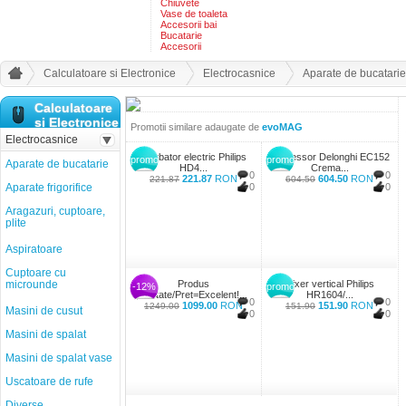
Chiuvete
Vase de toaleta
Accesorii bai
Bucatarie
Accesorii
Calculatoare si Electronice
Electrocasnice
Aparate de bucatarie
Calculatoare
si Electronice
Promotii similare adaugate de
evoMAG
Electrocasnice
Fierbator electric Philips
Espressor Delonghi EC152
promo
promo
Aparate de bucatarie
HD4...
Crema...
0
0
221.87
RON
604.50
RON
221.87
604.50
Aparate frigorifice
0
0
Aragazuri, cuptoare,
plite
Aspiratoare
Cuptoare cu
microunde
Produs
Mixer vertical Philips
-12%
promo
Calitate/Pret=Excelent!...
HR1604/...
0
0
1099.00
RON
151.90
RON
1249.00
151.90
Masini de cusut
0
0
Masini de spalat
Masini de spalat vase
Uscatoare de rufe
Diverse