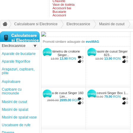
Chiuvete
Vase de toaleta
Accesorii bai
Bucatarie
Accesorii
Calculatoare si Electronice
Electrocasnice
Masini de cusut
Calculatoare
si Electronice
Promotii similare adaugate de
evoMAG
Electrocasnice
Centimetru de croitorie
Ace masini de cusut Singer
promo
promo
Aparate de bucatarie
Singer...
823...
0
0
13.90
RON
13.90
RON
13.90
13.90
Aparate frigorifice
0
0
Aragazuri, cuptoare,
plite
Aspiratoare
Cuptoare cu
microunde
Masina de cusut Singer 160
Set accesorii Singer Box 1...
promo
promo
Lim...
79.90
RON
79.90
0
0
2699.00
RON
2699.00
Masini de cusut
0
0
Masini de spalat
Masini de spalat vase
Uscatoare de rufe
Diverse