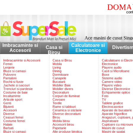
DOMAI
Ace masini de cusut Sing
Imbracaminte si
Calculatoare si
Casa si
Divertis
Accesorii
Electronice
Birou
Imbracaminte si Accesorii
Casa si Birou
Calculatoare si Elect
Femei
Mobila
Electronice
Lenjerie
Living
Playere audio
Bluze si camasi
Dining
Casti si Microfoane
Pulovere
Dormitoare
Boxe
Pantaloni
Canapele
Sisteme audio
Rochii si fuste
Bucatarii
Camere video
Jachete si sacouri
Mobilier Baie
Playere video
Trenciuri si pardesie
Mobilier divers
Diverse Electronice
Costume de baie
Decoratiuni
Echipamente optice
Incaltaminte
Corpuri de Iluminat
Foto
Articole sport
Covoare
TV
Genti
Textile
Tablete grafice
Bijuterii
Rame si tablouri
Electrocasnice
Accesorii
Ceramica si sticlarie
Aparate de bucatarie
Diverse
Diverse decoratiuni
Aparate frigorifice
Ceasuri femei
Birou
Aragazuri, cuptoare, p
Costume femei
Mobila birou
Aspiratoare
Halate
Accesorii birou
Cuptoare cu microun
Barbati
Papetarie
Masini de cusut
Bluze si camasi
Alte produse birotica
Masini de spalat