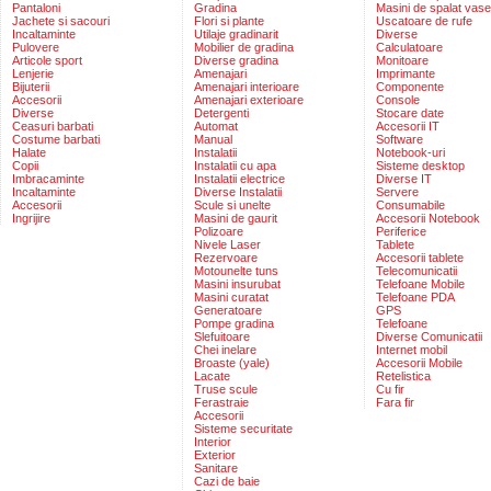
Pantaloni
Gradina
Masini de spalat vase
Jachete si sacouri
Flori si plante
Uscatoare de rufe
Incaltaminte
Utilaje gradinarit
Diverse
Pulovere
Mobilier de gradina
Calculatoare
Articole sport
Diverse gradina
Monitoare
Lenjerie
Amenajari
Imprimante
Bijuterii
Amenajari interioare
Componente
Accesorii
Amenajari exterioare
Console
Diverse
Detergenti
Stocare date
Ceasuri barbati
Automat
Accesorii IT
Costume barbati
Manual
Software
Halate
Instalatii
Notebook-uri
Copii
Instalatii cu apa
Sisteme desktop
Imbracaminte
Instalatii electrice
Diverse IT
Incaltaminte
Diverse Instalatii
Servere
Accesorii
Scule si unelte
Consumabile
Ingrijire
Masini de gaurit
Accesorii Notebook
Polizoare
Periferice
Nivele Laser
Tablete
Rezervoare
Accesorii tablete
Motounelte tuns
Telecomunicatii
Masini insurubat
Telefoane Mobile
Masini curatat
Telefoane PDA
Generatoare
GPS
Pompe gradina
Telefoane
Slefuitoare
Diverse Comunicatii
Chei inelare
Internet mobil
Broaste (yale)
Accesorii Mobile
Lacate
Retelistica
Truse scule
Cu fir
Ferastraie
Fara fir
Accesorii
Sisteme securitate
Interior
Exterior
Sanitare
Cazi de baie