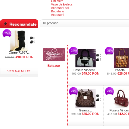
Chiuvete
Vase de toaleta
Accesorii bai
Bucatarie
Accesorii
10 produse
Recomandate
-25%
0
0
-24%
-25%
Cizme 71637...
0
490.00
RON
655.00
1
Belpaso
Poseta Vincenti...
Poseta...
VEZI MAI MULTE
349.00
RON
628.00
465.00
848.00
-24%
-24%
0
0
Geanta...
Poseta Vincent
525.00
RON
312.00
698.00
415.00