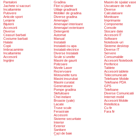
Pantaloni
Gradina
Masini de spalat vase
Jachete si sacouri
Flori si plante
Uscatoare de rufe
Incaltaminte
Utilaje gradinarit
Diverse
Pulovere
Mobilier de gradina
Calculatoare
Articole sport
Diverse gradina
Monitoare
Lenjerie
Amenajari
Imprimante
Bijuterii
Amenajari interioare
Componente
Accesorii
Amenajari exterioare
Console
Diverse
Detergenti
Stocare date
Ceasuri barbati
Automat
Accesorii IT
Costume barbati
Manual
Software
Halate
Instalatii
Notebook-uri
Copii
Instalatii cu apa
Sisteme desktop
Imbracaminte
Instalatii electrice
Diverse IT
Incaltaminte
Diverse Instalatii
Servere
Accesorii
Scule si unelte
Consumabile
Ingrijire
Masini de gaurit
Accesorii Notebook
Polizoare
Periferice
Nivele Laser
Tablete
Rezervoare
Accesorii tablete
Motounelte tuns
Telecomunicatii
Masini insurubat
Telefoane Mobile
Masini curatat
Telefoane PDA
Generatoare
GPS
Pompe gradina
Telefoane
Slefuitoare
Diverse Comunicatii
Chei inelare
Internet mobil
Broaste (yale)
Accesorii Mobile
Lacate
Retelistica
Truse scule
Cu fir
Ferastraie
Fara fir
Accesorii
Sisteme securitate
Interior
Exterior
Sanitare
Cazi de baie