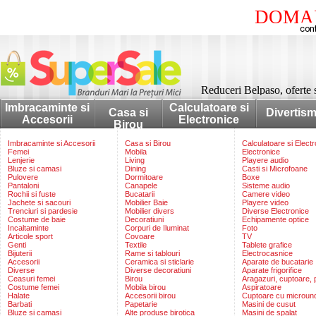
DOMAI
Reduceri Belpaso, oferte 
Imbracaminte si
Calculatoare si
Casa si
Divertis
Accesorii
Electronice
Birou
Imbracaminte si Accesorii
Casa si Birou
Calculatoare si Elect
Femei
Mobila
Electronice
Lenjerie
Living
Playere audio
Bluze si camasi
Dining
Casti si Microfoane
Pulovere
Dormitoare
Boxe
Pantaloni
Canapele
Sisteme audio
Rochii si fuste
Bucatarii
Camere video
Jachete si sacouri
Mobilier Baie
Playere video
Trenciuri si pardesie
Mobilier divers
Diverse Electronice
Costume de baie
Decoratiuni
Echipamente optice
Incaltaminte
Corpuri de Iluminat
Foto
Articole sport
Covoare
TV
Genti
Textile
Tablete grafice
Bijuterii
Rame si tablouri
Electrocasnice
Accesorii
Ceramica si sticlarie
Aparate de bucatarie
Diverse
Diverse decoratiuni
Aparate frigorifice
Ceasuri femei
Birou
Aragazuri, cuptoare, p
Costume femei
Mobila birou
Aspiratoare
Halate
Accesorii birou
Cuptoare cu microun
Barbati
Papetarie
Masini de cusut
Bluze si camasi
Alte produse birotica
Masini de spalat