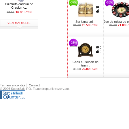
-37%
-10%
Cizmulita cadouri de
0
Craciun -...
0
16.00
RON
27.00
Set lumanari...
Joc de ruleta cu p
VEZI MAI MULTE
19.50
RON
71.00
R
31.00
79.00
-25%
0
0
Ceas cu suport de
lemn...
29.00
RON
39.00
Termeni si conditii
Contact
© 2026 SuperSale RO. Toate drepturile rezervate.