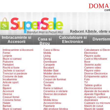
DOMAI
Reduceri Allstyle, oferte s
Imbracaminte si
Calculatoare si
Casa si
Divertis
Accesorii
Electronice
Birou
Imbracaminte si Accesorii
Casa si Birou
Calculatoare si Elect
Femei
Mobila
Electronice
Lenjerie
Living
Playere audio
Bluze si camasi
Dining
Casti si Microfoane
Pulovere
Dormitoare
Boxe
Pantaloni
Canapele
Sisteme audio
Rochii si fuste
Bucatarii
Camere video
Jachete si sacouri
Mobilier Baie
Playere video
Trenciuri si pardesie
Mobilier divers
Diverse Electronice
Costume de baie
Decoratiuni
Echipamente optice
Incaltaminte
Corpuri de Iluminat
Foto
Articole sport
Covoare
TV
Genti
Textile
Tablete grafice
Bijuterii
Rame si tablouri
Electrocasnice
Accesorii
Ceramica si sticlarie
Aparate de bucatarie
Diverse
Diverse decoratiuni
Aparate frigorifice
Ceasuri femei
Birou
Aragazuri, cuptoare, p
Costume femei
Mobila birou
Aspiratoare
Halate
Accesorii birou
Cuptoare cu microun
Barbati
Papetarie
Masini de cusut
Bluze si camasi
Alte produse birotica
Masini de spalat