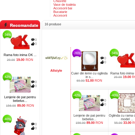
Chiuvete
Vase de toaleta
Accesorii bai
Bucatarie
Accesorii
16 produse
Recomandate
-34%
0
0
-26%
-34%
Rama foto inima OK ...
0
19.00
RON
29.00
0
Allstyle
Cuier din lemn cu oglinda
Rama foto inima 
-42%
in s...
19.00
R
29.00
51.00
RON
69.00
0
0
-42%
-40%
Lenjerie de pat pentru
0
bebelus...
0
89.00
RON
156.00
Lenjerie de pat pentru
Oglinda cu rama 
-40%
bebelus...
model ...
89.00
RON
33.00
R
156.00
55.00
0
0