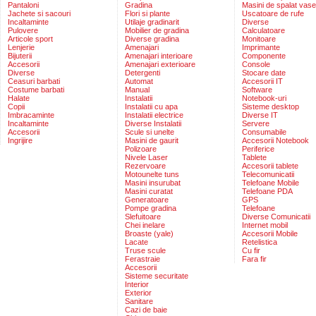
Pantaloni
Gradina
Masini de spalat vase
Jachete si sacouri
Flori si plante
Uscatoare de rufe
Incaltaminte
Utilaje gradinarit
Diverse
Pulovere
Mobilier de gradina
Calculatoare
Articole sport
Diverse gradina
Monitoare
Lenjerie
Amenajari
Imprimante
Bijuterii
Amenajari interioare
Componente
Accesorii
Amenajari exterioare
Console
Diverse
Detergenti
Stocare date
Ceasuri barbati
Automat
Accesorii IT
Costume barbati
Manual
Software
Halate
Instalatii
Notebook-uri
Copii
Instalatii cu apa
Sisteme desktop
Imbracaminte
Instalatii electrice
Diverse IT
Incaltaminte
Diverse Instalatii
Servere
Accesorii
Scule si unelte
Consumabile
Ingrijire
Masini de gaurit
Accesorii Notebook
Polizoare
Periferice
Nivele Laser
Tablete
Rezervoare
Accesorii tablete
Motounelte tuns
Telecomunicatii
Masini insurubat
Telefoane Mobile
Masini curatat
Telefoane PDA
Generatoare
GPS
Pompe gradina
Telefoane
Slefuitoare
Diverse Comunicatii
Chei inelare
Internet mobil
Broaste (yale)
Accesorii Mobile
Lacate
Retelistica
Truse scule
Cu fir
Ferastraie
Fara fir
Accesorii
Sisteme securitate
Interior
Exterior
Sanitare
Cazi de baie